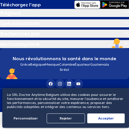
Téléchargez l’app
Régions
Spécialisations
Recherchez par
doctoranytime
Nous révolutionnons la santé dans le monde
Grèce
Belgique
Mexique
Colombie
Équateur
Guatemala
Brésil
La SRL Doctor Anytime Belgium utilise des cookies pour assurer le
Conditions générales
Cookies
Politique de confidentialité
fonctionnement et la sécurité du site, mesurer l’audience et améliorer
© 2026 doctoranytime
les performances, personnaliser votre expérience, proposer des
publicités adaptées et intégrer des contenus ou services tiers.
Personnaliser
Rejeter
Αccepter