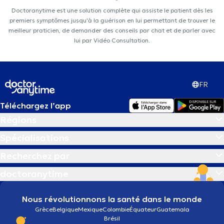
Doctoranytime est une solution complète qui assiste le patient dès les
premiers symptômes jusqu'à la guérison en lui permettant de trouver le
meilleur praticien, de demander des conseils par chat et de parler avec
lui par Vidéo Consultation.
FR
Téléchargez l’app
Régions
Spécialisations
Recherchez par
doctoranytime
Nous révolutionnons la santé dans le monde
Grèce
Belgique
Mexique
Colombie
Équateur
Guatemala
Brésil