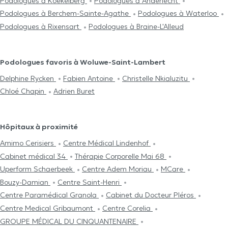
Podologues à Koekelberg
Podologues à Anderlecht
Podologues à Berchem-Sainte-Agathe
Podologues à Waterloo
Podologues à Rixensart
Podologues à Braine-L'Alleud
Podologues favoris à Woluwe-Saint-Lambert
Delphine Rycken
Fabien Antoine
Christelle Nkialuzitu
Chloé Chapin
Adrien Buret
Hôpitaux à proximité
Amimo Cerisiers
Centre Médical Lindenhof
Cabinet médical 34
Thérapie Corporelle Mai 68
Uperform Schaerbeek
Centre Adem Moriau
MCare
Bouzy-Damian
Centre Saint-Henri
Centre Paramédical Granola
Cabinet du Docteur Pléros
Centre Medical Gribaumont
Centre Corelia
GROUPE MÉDICAL DU CINQUANTENAIRE