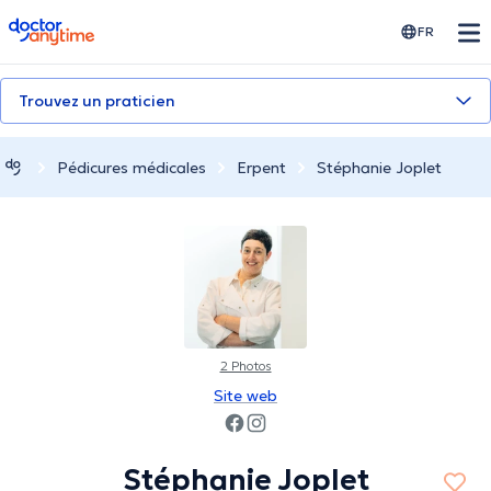
doctoranytime
FR
Trouvez un praticien
Pédicures médicales
Erpent
Stéphanie Joplet
2 Photos
Site web
Stéphanie Joplet