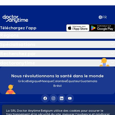
FR
Téléchargez l’app
Régions
Spécialisations
Recherchez par
doctoranytime
Nous révolutionnons la santé dans le monde
Grèce
Belgique
Mexique
Colombie
Équateur
Guatemala
Brésil
Conditions générales
Cookies
Politique de confidentialité
La SRL Doctor Anytime Belgium utilise des cookies pour assurer le
© 2026 doctoranytime
fonctionnement et la sécurité du site, mesurer l’audience et améliorer