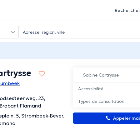
Recherche
artrysse
Sabine Cartrysse
Humbeek
Accessibilité
odsesteenweg, 23,
Types de consultation
Brabant Flamand
plein, 5, Strombeek-Bever,
Appeler ma
lamand