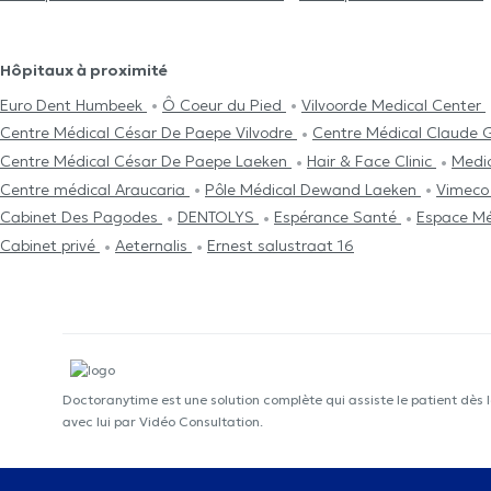
Hôpitaux à proximité
Euro Dent Humbeek
Ô Coeur du Pied
Vilvoorde Medical Center
Centre Médical César De Paepe Vilvodre
Centre Médical Claude 
Centre Médical César De Paepe Laeken
Hair & Face Clinic
Medi
Centre médical Araucaria
Pôle Médical Dewand Laeken
Vimec
Cabinet Des Pagodes
DENTOLYS
Espérance Santé
Espace Mé
Cabinet privé
Aeternalis
Ernest salustraat 16
Doctoranytime est une solution complète qui assiste le patient dès 
avec lui par Vidéo Consultation.