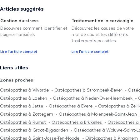
Articles suggérés
Gestion du stress
Traitement de la cervicalgie
Découvrez comment identifier et
Découvrez les causes de votre
soigner l'anxiété.
mal de cou et les différents
traitements possibles
Lire l'article complet
Lire l'article complet
Liens utiles
Zones proches
Ostéopathes à Vilvorde
Ostéopathes à Strombeek-Bever
Osté
Ostéopathes à Laeken
Ostéopathes à Neder-Over-Heembeek
Ostéopathes à Jette
Ostéopathes à Evere
Ostéopathes à Zelli
Ostéopathes à Zottegem
Ostéopathes à Molenbeek-Saint-Jean
Ostéopathes à Rumst
Ostéopathes à Bruxelles
Ostéopathes à
Ostéopathes à Groot-Bijgaarden
Ostéopathes à Woluwe-Saint-
Ostéopathes à Saint-Josse-Ten-Noode
Ostéopathes à Kraainem