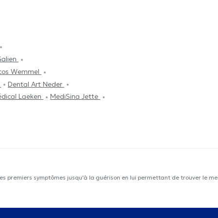
Galien
cos Wemmel
o
Dental Art Neder
dical Laeken
MediSina Jette
les premiers symptômes jusqu'à la guérison en lui permettant de trouver le mei