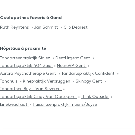
Ostéopathes favoris à Gand
Ruth Reyntens
Jan Schmitt
Clio Deprest
Hôpitaux à proximité
Tandartsenpraktijk Sigiez
DentUrgent Gent
Tandartspraktijk 404 Zuid
NeuroVP Gent
Aurora Psychotherapie Gent
Tandartspraktijk Confident
Tandhuis
Kinepraktijk Verbruggen
Skinogy Gent
Tandartsen Buyl - Van Severen
Tandartspraktijk Cindy Van Oortegem
Think Outside
kinekwadraat
Huisartsenpraktijk Impens/Buyse