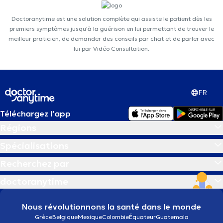
Doctoranytime est une solution complète qui assiste le patient dès les
premiers symptômes jusqu'à la guérison en lui permettant de trouver le
meilleur praticien, de demander des conseils par chat et de parler avec
lui par Vidéo Consultation.
FR
Téléchargez l’app
Régions
Spécialisations
Recherchez par
doctoranytime
Nous révolutionnons la santé dans le monde
Grèce
Belgique
Mexique
Colombie
Équateur
Guatemala