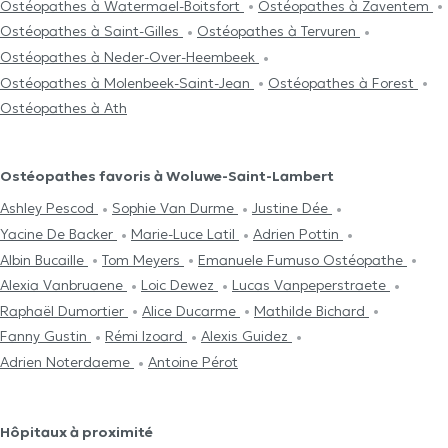
Ostéopathes à Watermael-Boitsfort
Ostéopathes à Zaventem
Ostéopathes à Saint-Gilles
Ostéopathes à Tervuren
Ostéopathes à Neder-Over-Heembeek
Ostéopathes à Molenbeek-Saint-Jean
Ostéopathes à Forest
Ostéopathes à Ath
Ostéopathes favoris à Woluwe-Saint-Lambert
Ashley Pescod
Sophie Van Durme
Justine Dée
Yacine De Backer
Marie-Luce Latil
Adrien Pottin
Albin Bucaille
Tom Meyers
Emanuele Fumuso Ostéopathe
Alexia Vanbruaene
Loic Dewez
Lucas Vanpeperstraete
Raphaël Dumortier
Alice Ducarme
Mathilde Bichard
Fanny Gustin
Rémi Izoard
Alexis Guidez
Adrien Noterdaeme
Antoine Pérot
Hôpitaux à proximité