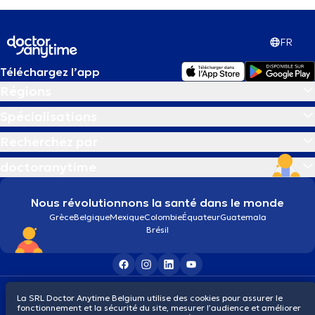
FR
Téléchargez l’app
Régions
Spécialisations
Recherchez par
doctoranytime
Nous révolutionnons la santé dans le monde
Grèce
Belgique
Mexique
Colombie
Équateur
Guatemala
Brésil
Conditions générales
Cookies
Politique de confidentialité
La SRL Doctor Anytime Belgium utilise des cookies pour assurer le
© 2026 doctoranytime
fonctionnement et la sécurité du site, mesurer l’audience et améliorer