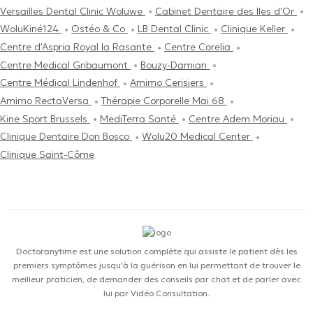
Versailles Dental Clinic Woluwe
Cabinet Dentaire des Iles d'Or
WoluKiné124
Ostéo & Co
LB Dental Clinic
Clinique Keller
Centre d'Aspria Royal la Rasante
Centre Corelia
Centre Medical Gribaumont
Bouzy-Damian
Centre Médical Lindenhof
Amimo Cerisiers
Amimo RectaVersa
Thérapie Corporelle Mai 68
Kine Sport Brussels
MediTerra Santé
Centre Adem Moriau
Clinique Dentaire Don Bosco
Wolu20 Medical Center
Clinique Saint-Côme
Doctoranytime est une solution complète qui assiste le patient dès les
premiers symptômes jusqu'à la guérison en lui permettant de trouver le
meilleur praticien, de demander des conseils par chat et de parler avec
lui par Vidéo Consultation.