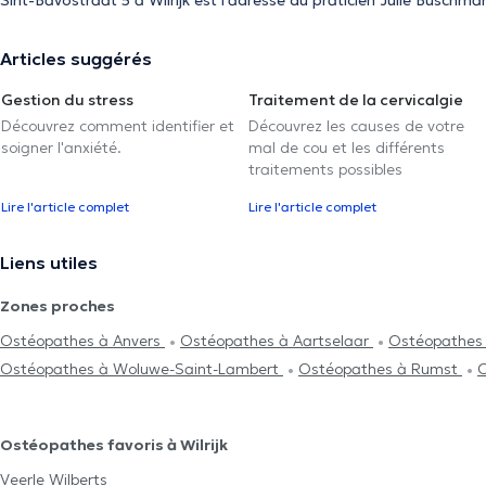
Sint-Bavostraat 5 à Wilrijk est l'adresse du praticien Julie Buschma
Articles suggérés
Gestion du stress
Traitement de la cervicalgie
Découvrez comment identifier et
Découvrez les causes de votre
soigner l'anxiété.
mal de cou et les différents
traitements possibles
Lire l'article complet
Lire l'article complet
Liens utiles
Zones proches
Ostéopathes à Anvers
Ostéopathes à Aartselaar
Ostéopathes 
Ostéopathes à Woluwe-Saint-Lambert
Ostéopathes à Rumst
O
Ostéopathes favoris à Wilrijk
Veerle Wilberts