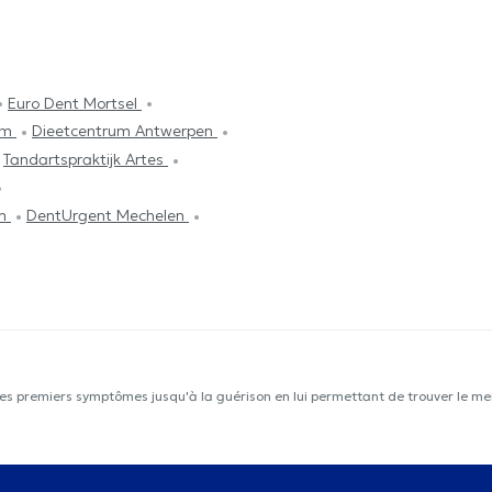
Euro Dent Mortsel
um
Dieetcentrum Antwerpen
Tandartspraktijk Artes
em
DentUrgent Mechelen
les premiers symptômes jusqu'à la guérison en lui permettant de trouver le mei