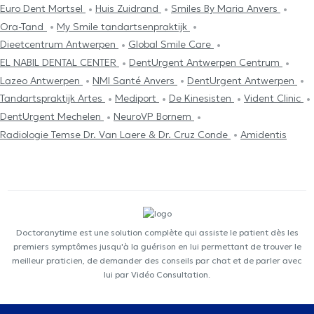
Euro Dent Mortsel
Huis Zuidrand
Smiles By Maria Anvers
Ora-Tand
My Smile tandartsenpraktijk
Dieetcentrum Antwerpen
Global Smile Care
EL NABIL DENTAL CENTER
DentUrgent Antwerpen Centrum
Lazeo Antwerpen
NMI Santé Anvers
DentUrgent Antwerpen
Tandartspraktijk Artes
Mediport
De Kinesisten
Vident Clinic
DentUrgent Mechelen
NeuroVP Bornem
Radiologie Temse Dr. Van Laere & Dr. Cruz Conde
Amidentis
Doctoranytime est une solution complète qui assiste le patient dès les
premiers symptômes jusqu'à la guérison en lui permettant de trouver le
meilleur praticien, de demander des conseils par chat et de parler avec
lui par Vidéo Consultation.