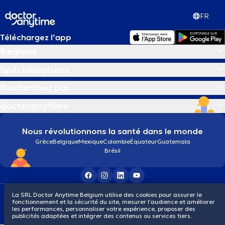
FR
Téléchargez l’app
Régions
Spécialisations
Recherchez par
doctoranytime
Nous révolutionnons la santé dans le monde
Grèce
Belgique
Mexique
Colombie
Équateur
Guatemala
Brésil
Conditions générales
Cookies
Politique de confidentialité
La SRL Doctor Anytime Belgium utilise des cookies pour assurer le
fonctionnement et la sécurité du site, mesurer l’audience et améliorer
© 2026 doctoranytime
les performances, personnaliser votre expérience, proposer des
publicités adaptées et intégrer des contenus ou services tiers.