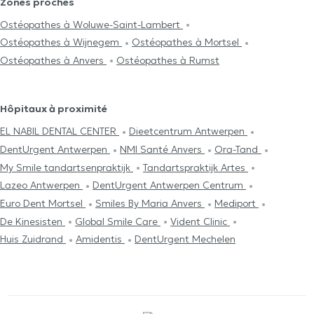
Zones proches
Ostéopathes à Woluwe-Saint-Lambert
Ostéopathes à Wijnegem
Ostéopathes à Mortsel
Ostéopathes à Anvers
Ostéopathes à Rumst
Hôpitaux à proximité
EL NABIL DENTAL CENTER
Dieetcentrum Antwerpen
DentUrgent Antwerpen
NMI Santé Anvers
Ora-Tand
My Smile tandartsenpraktijk
Tandartspraktijk Artes
Lazeo Antwerpen
DentUrgent Antwerpen Centrum
Euro Dent Mortsel
Smiles By Maria Anvers
Mediport
De Kinesisten
Global Smile Care
Vident Clinic
Huis Zuidrand
Amidentis
DentUrgent Mechelen