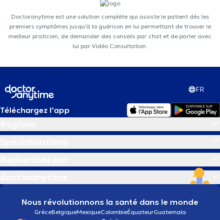
Doctoranytime est une solution complète qui assiste le patient dès les
premiers symptômes jusqu'à la guérison en lui permettant de trouver le
meilleur praticien, de demander des conseils par chat et de parler avec
lui par Vidéo Consultation.
FR
Téléchargez l’app
Régions
Spécialisations
Recherchez par
doctoranytime
Nous révolutionnons la santé dans le monde
Grèce
Belgique
Mexique
Colombie
Équateur
Guatemala