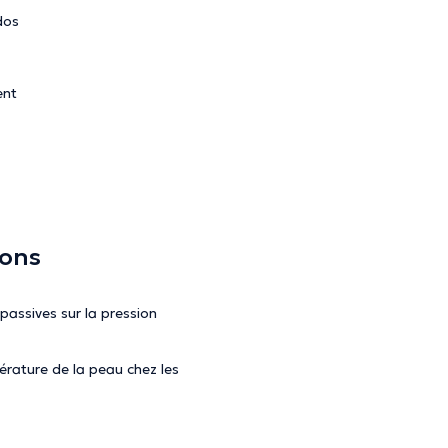
dos
ent
ions
assives sur la pression
érature de la peau chez les