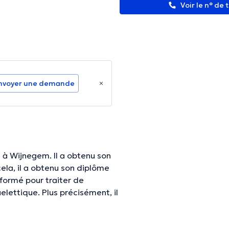
Voir le n° de
nvoyer une demande
à Wijnegem. Il a obtenu son
ela, il a obtenu son diplôme
 formé pour traiter de
lettique. Plus précisément, il
de vertiges, de problèmes
u de maux de tête dont la