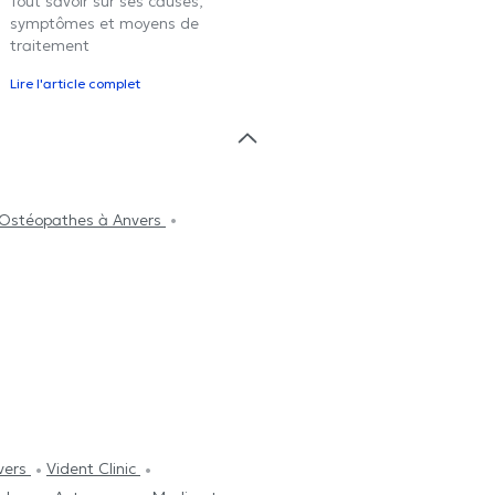
Tout savoir sur ses causes,
symptômes et moyens de
traitement
Lire l'article complet
Ostéopathes à Anvers
vers
Vident Clinic