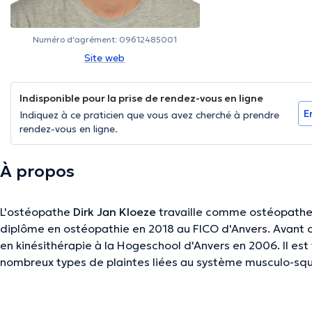
Numéro d'agrément: 09612485001
Site web
Indisponible pour la prise de rendez-vous en ligne
E
Indiquez à ce praticien que vous avez cherché à prendre
rendez-vous en ligne.
À propos
L'ostéopathe
Dirk Jan Kloeze
travaille comme ostéopathe 
diplôme en ostéopathie en 2018 au FICO d'Anvers. Avant c
en kinésithérapie à la Hogeschool d'Anvers en 2006. Il est
nombreux types de plaintes liées au système musculo-sque
vous aidera volontiers en cas de maux de dos et de cou, 
d'articulation de la mâchoire, de céphalées de tension o