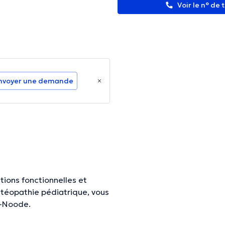
Voir le n° de
nvoyer une demande
tions fonctionnelles et
ostéopathie pédiatrique, vous
n-Noode.