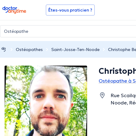
doctoranytime
Êtes-vous praticien ?
Ostéopathes
Saint-Josse-Ten-Noode
Christophe B
Christop
Ostéopathe à S
Rue Scailq
Noode, Rég