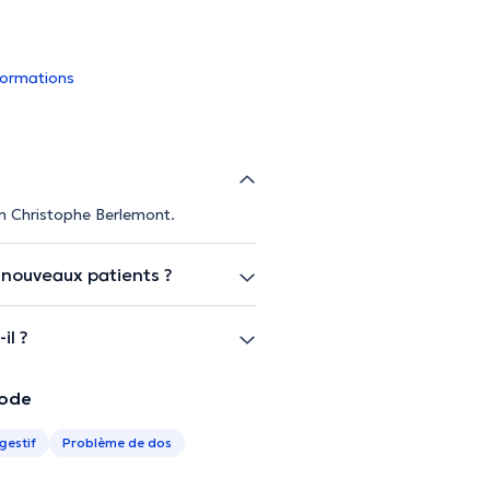
nformations
en Christophe Berlemont.
 nouveaux patients ?
il ?
oode
gestif
Problème de dos