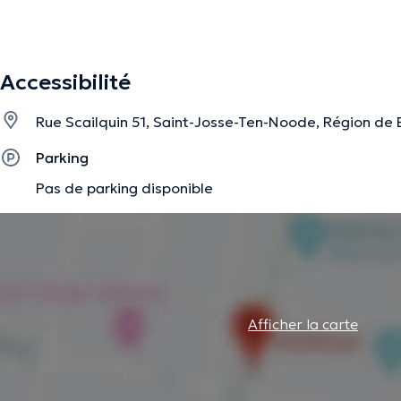
La description a été éditée par l'équipe de Doctoranytime et se base sur des i
Accessibilité
Rue Scailquin 51, Saint-Josse-Ten-Noode, Région de 
Parking
Pas de parking disponible
Afficher la carte