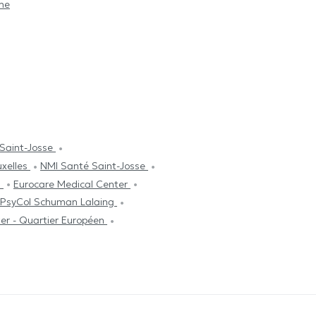
he
Saint-Josse
uxelles
NMI Santé Saint-Josse
s
Eurocare Medical Center
 PsyCol Schuman Lalaing
ter - Quartier Européen