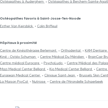
Ostéopathes à Auderghem
Ostéopathes à Berchem-Sainte-Agat
Ostéopathes favoris à Saint-Josse-Ten-Noode
Esther Van Keirsbilck
Colin Briffeuil
Hôpitaux à proximité
Centre de Kinésithérapie Berlemont
Orthodental
KAM Dentaire 
Kiné - Ostéo Schuman
Centre Médical Du Méridien
BrainCair Br
Centre médical Eurocare
PsychoLudo
Centre Médical des Palai
Mazi Medical Center Belliard
Kio Medical Center Belliard
Centre
European Medical Center
Clinique Saint-Jean
Brussels Skin Cen
La Maison PsyCol
Nutriose
Centre de l'Hirondelle Schaerbeek