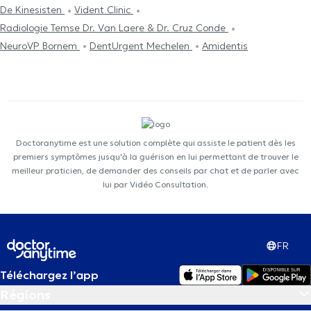
De Kinesisten
Vident Clinic
Radiologie Temse Dr. Van Laere & Dr. Cruz Conde
NeuroVP Bornem
DentUrgent Mechelen
Amidentis
Doctoranytime est une solution complète qui assiste le patient dès les
premiers symptômes jusqu'à la guérison en lui permettant de trouver le
meilleur praticien, de demander des conseils par chat et de parler avec
lui par Vidéo Consultation.
FR
Téléchargez l’app
Régions