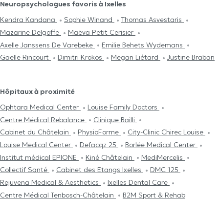
Neuropsychologues favoris à Ixelles
Kendra Kandana
Sophie Winand
Thomas Asvestaris
Mazarine Delgoffe
Maëva Petit Cerisier
Axelle Janssens De Varebeke
Emilie Behets Wydemans
Gaelle Rincourt
Dimitri Krokos
Megan Liétard
Justine Braban
Hôpitaux à proximité
Ophtara Medical Center
Louise Family Doctors
Centre Médical Rebalance
Clinique Bailli
Cabinet du Châtelain
PhysioForme
City-Clinic Chirec Louise
Louise Medical Center
Defacqz 25
Borlée Medical Center
Institut médical EPIONE
Kiné Châtelain
MediMercelis
Collectif Santé
Cabinet des Etangs Ixelles
DMC 125
Rejuvena Medical & Aesthetics
Ixelles Dental Care
Centre Médical Tenbosch-Châtelain
B2M Sport & Rehab