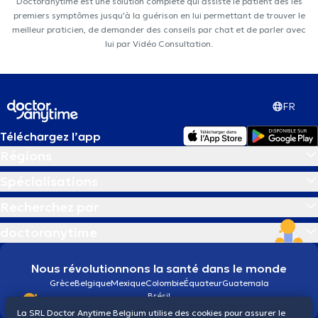
Doctoranytime est une solution complète qui assiste le patient dès les
premiers symptômes jusqu'à la guérison en lui permettant de trouver le
meilleur praticien, de demander des conseils par chat et de parler avec
lui par Vidéo Consultation.
FR
Téléchargez l’app
Régions
Spécialisations
Recherchez par
doctoranytime
Nous révolutionnons la santé dans le monde
Grèce
Belgique
Mexique
Colombie
Équateur
Guatemala
Brésil
La SRL Doctor Anytime Belgium utilise des cookies pour assurer le