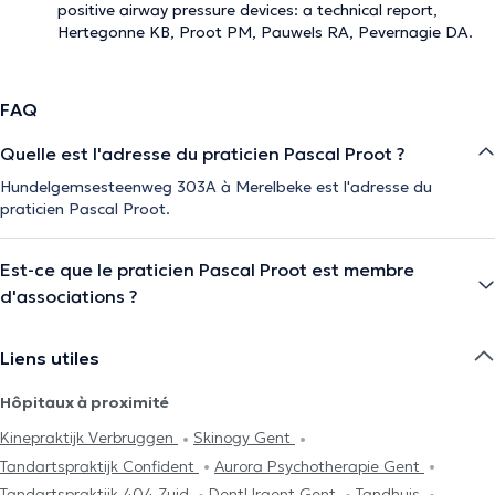
positive airway pressure devices: a technical report,
Hertegonne KB, Proot PM, Pauwels RA, Pevernagie DA.
FAQ
Quelle est l'adresse du praticien Pascal Proot ?
Hundelgemsesteenweg 303A à Merelbeke est l'adresse du
praticien Pascal Proot.
Est-ce que le praticien Pascal Proot est membre
d'associations ?
Liens utiles
Hôpitaux à proximité
Kinepraktijk Verbruggen
Skinogy Gent
Tandartspraktijk Confident
Aurora Psychotherapie Gent
Tandartspraktijk 404 Zuid
DentUrgent Gent
Tandhuis