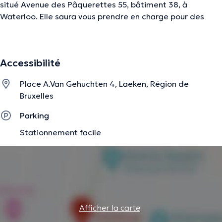
situé Avenue des Pâquerettes 55, bâtiment 38, à
Waterloo. Elle saura vous prendre en charge pour des
problèmes d'insuffisance rénale, de calculs rénaux ou
encore le syndrome néphrotique. Les consultations sont
possibles en anglais, français ou roumain.
Accessibilité
Place A.Van Gehuchten 4, Laeken, Région de
La description a été éditée par l'équipe de Doctoranytime et se base sur des
Bruxelles
informations vérifiées.
Parking
Stationnement facile
Afficher la carte