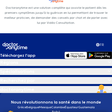
Doctoranytime est une solution complète qui assiste le patient dès les
premiers symptômes jusqu'à la guérison en lui permettant de trouver le
meilleur praticien, de demander des conseils par chat et de parler avec
lui par Vidéo Consultation.
FR
Téléchargez l’app
Régions
Spécialisations
Recherchez par
doctoranytime
Nous révolutionnons la santé dans le monde
Grèce
Belgique
Mexique
Colombie
Équateur
Guatemala
Brésil