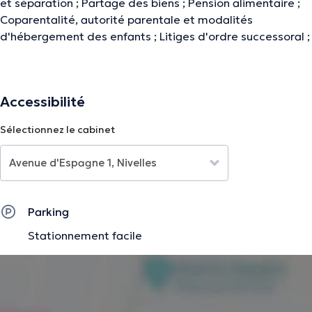
et séparation ; Partage des biens ; Pension alimentaire ;
Coparentalité, autorité parentale et modalités
d'hébergement des enfants ; Litiges d'ordre successoral ;
La description a été éditée par l'équipe de Doctoranytime et se base sur des
Accessibilité
informations vérifiées.
Sélectionnez le cabinet
Parking
Stationnement facile