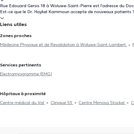
Rue Edouard Gersis 18 à Woluwe-Saint-Pierre est l'adresse du D
Est-ce que le Dr. Haykel Kammoun accepte de nouveaux patients 
Liens utiles
Zones proches
Médecine Physique et de Revalidation à Woluwe-Saint-Lambert
Services pertinents
Electromyogramme (EMG)
Hôpitaux à proximité
Centre médical du Val
Clinique 53
Centre Mimosa Stockel
C
Stockel
Medi-team
Cabinet Woluwe-Saint-Pierre
The Frenc
Family Care Center
Clinique 27
GLOBAL CLINIC
CIRCAE - Sl
Dentaire Vandervelde
Health and Care Medical Center
Médibo