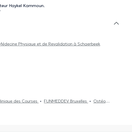
octeur Haykel Kammoun.
?
Médecine Physique et de Revalidation à Schaerbeek
linique des Courses
FUNMEDDEV Bruxelles
Ostéo
h Consultant
Stockel Medical Center
Medistockel
eep and Lifestyle Medical Care
Centre Konkel
Clinique
is
Centre Médical & Dentaire Station Woluwé