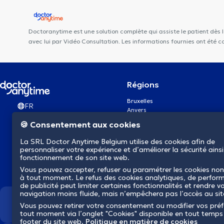
Doctoranytime est une solution complète qui assiste le patient dès 
avec lui par Vidéo Consultation. Les informations fournies ont été
Régions
Bruxelles
FR
Anvers
Gand
🍪 Consentement aux cookies
Charleroi
Liège
La SRL Doctor Anytime Belgium utilise des cookies afin de
Bruges
personnaliser votre expérience et d’améliorer la sécurité ainsi
Namur
fonctionnement de son site web.
Louvain
Vous pouvez accepter, refuser ou paramétrer les cookies non
Mons
à tout moment. Le refus des cookies analytiques, de perfor
Aalst Flandre-Orientale
de publicité peut limiter certaines fonctionnalités et rendre v
navigation moins fluide, mais n’empêchera pas l’accès au si
Nous révolutionnons la s
Vous pouvez retirer votre consentement ou modifier vos pré
tout moment via l’onglet "Cookies" disponible en tout temps
footer du site web.
Politique en matière de cookies