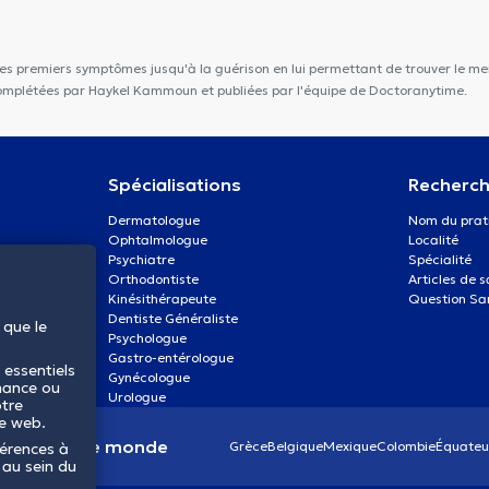
les premiers symptômes jusqu'à la guérison en lui permettant de trouver le mei
 complétées par Haykel Kammoun et publiées par l'équipe de Doctoranytime.
Spécialisations
Recherch
Dermatologue
Nom du prat
Ophtalmologue
Localité
Psychiatre
Spécialité
Orthodontiste
Articles de 
Kinésithérapeute
Question Sa
Dentiste Généraliste
 que le
Psychologue
Gastro-entérologue
 essentiels
Gynécologue
mance ou
Urologue
otre
te web.
anté dans le monde
Grèce
Belgique
Mexique
Colombie
Équateu
férences à
 au sein du