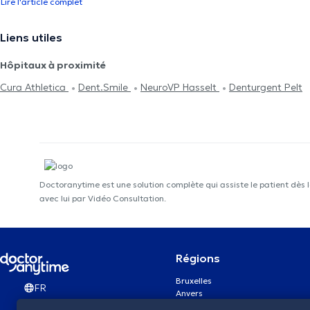
Lire l'article complet
Liens utiles
Hôpitaux à proximité
Cura Athletica
Dent.Smile
NeuroVP Hasselt
Denturgent Pelt
Doctoranytime est une solution complète qui assiste le patient dès 
avec lui par Vidéo Consultation.
Régions
Bruxelles
FR
Anvers
Gand