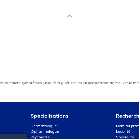
les premiers symptômes jusqu'à la guérison en lui permettant de trouver le mei
Spécialisations
Recherch
Dermatologue
Nom du prat
Ophtalmologue
Localité
Psychiatre
Spécialité