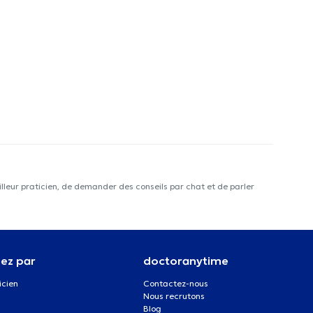
lleur praticien, de demander des conseils par chat et de parler
ez par
doctoranytime
icien
Contactez-nous
Nous recrutons
Blog