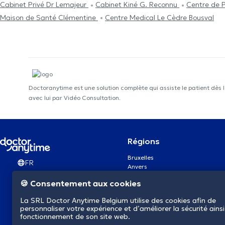
Cabinet Privé Dr Lemajeur
Cabinet Kiné G. Reconnu
Centre de P
Maison de Santé Clémentine
Centre Medical Le Cèdre Bousval
Doctoranytime est une solution complète qui assiste le patient dès 
avec lui par Vidéo Consultation.
Régions
Bruxelles
FR
Anvers
Gand
🍪 Consentement aux cookies
Charleroi
Liège
La SRL Doctor Anytime Belgium utilise des cookies afin de
Bruges
personnaliser votre expérience et d’améliorer la sécurité ainsi
Namur
fonctionnement de son site web.
Louvain