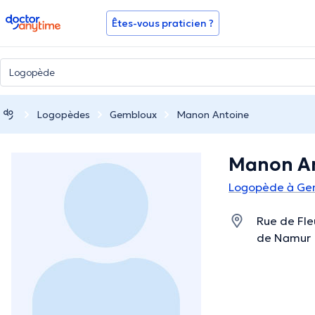
doctoranytime
Êtes-vous praticien ?
Logopèdes
Gembloux
Manon Antoine
Manon A
Logopède à Ge
Rue de Fle
de Namur