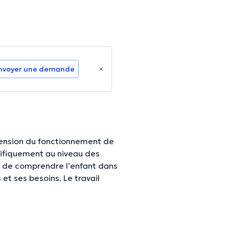
nvoyer une demande
hension du fonctionnement de
cifiquement au niveau des
ur de comprendre l’enfant dans
 et ses besoins. Le travail
comprendre le fonctionnement
on propre fonctionnement,