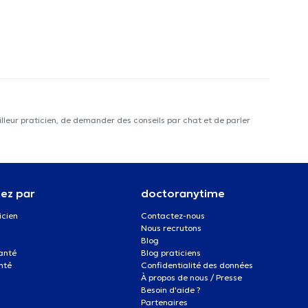
lleur praticien, de demander des conseils par chat et de parler
ez par
doctoranytime
icien
Contactez-nous
Nous recrutons
Blog
santé
Blog praticiens
nté
Confidentialité des données
À propos de nous / Presse
Besoin d'aide ?
Partenaires