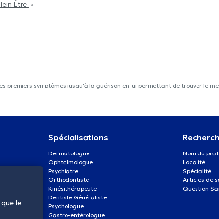
lein Être
les premiers symptômes jusqu'à la guérison en lui permettant de trouver le mei
Spécialisations
Recherch
Dermatologue
Nom du prat
Ophtalmologue
Localité
Psychiatre
Spécialité
Orthodontiste
Articles de 
Kinésithérapeute
Question Sa
Dentiste Généraliste
 que le
Psychologue
Gastro-entérologue