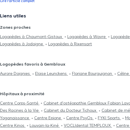
Lire l'article complet
Liens utiles
Zones proches
Logopèdes à Chaumont-Gistoux
Logopèdes à Wavre
Logopèdes
Logopèdes à Jodoigne
Logopèdes à Rixensart
Logopèdes favoris à Gembloux
Aurore Doignies
Eloise Leunckens
Floriane Bourguignon
Célin
Hôpitaux à proximité
Centre Corps-Santé
Cabinet d'ostéopathie Gembloux Fabian Lav
Des Racines à la Vie
Cabinet du Docteur Tichoux
Cabinet de mé
Yoganaissance
Centre Epione
Centre PsyOs
FYKI Sports
Ma
Centre Kinos
Louvain-la-Kiné
VOCLIdental TEMPLOUX
Centre