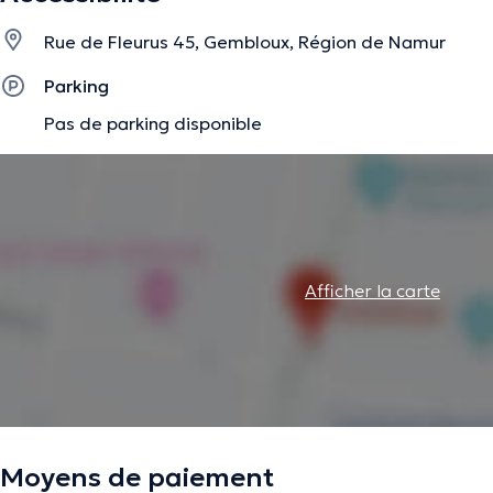
s’épanouir et montrer ses réelles compétences.
Rue de Fleurus 45, Gembloux, Région de Namur
Guidée par la bienveillance, l’empathie et l’optimisme, je r
4 ans) et adolescents dans le cadre d’évaluations et d’int
Parking
suivantes :
Pas de parking disponible
• Langage oral : trouble développemental du langage (dys
de parole
• Langage écrit : trouble spécifique du langage écrit (dys
• Apprentissages numériques : trouble spécifique des ap
Afficher la carte
(dyscalculie)
Je suis également formée à la mise en place de l’outil inf
cadre de difficultés langagières (orales et/ou écrites).
Et enfin, animée par une importante soif d’apprendre, je
des formations continues.
Moyens de paiement