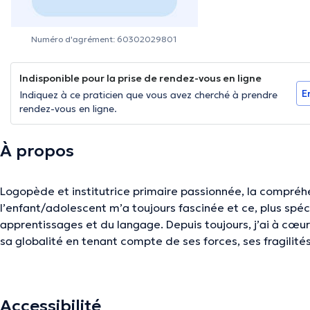
Numéro d'agrément: 60302029801
Indisponible pour la prise de rendez-vous en ligne
E
Indiquez à ce praticien que vous avez cherché à prendre
rendez-vous en ligne.
À propos
Logopède et institutrice primaire passionnée, la compré
l’enfant/adolescent m’a toujours fascinée et ce, plus spé
apprentissages et du langage. Depuis toujours, j’ai à cœ
sa globalité en tenant compte de ses forces, ses fragilités
pluridisciplinaire est dès lors selon moi, une nécessité.
Mon objectif premier est que nous puissions ensemble, 
de votre enfant pour qu’il puisse lui-même comprendre s
Accessibilité