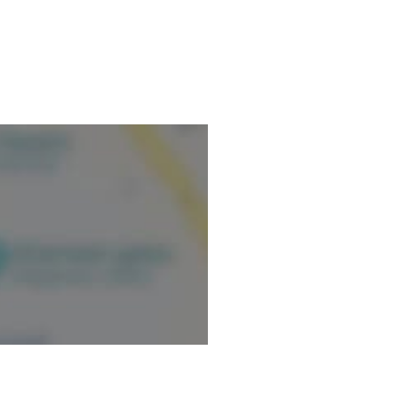
eçois les enfants (à partir de
erventions des difficultés
phasie), retard de langage ou
lexie/dysorthographie)
prentissages numériques
ormatique (PC et IPAD) dans le
 complète mon parcours par