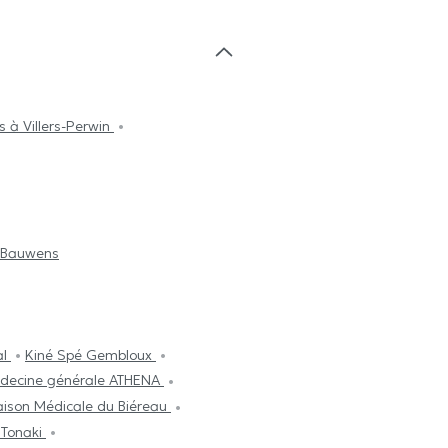
 à Villers-Perwin
e Bauwens
al
Kiné Spé Gembloux
decine générale ATHENA
ison Médicale du Biéreau
 Tonaki