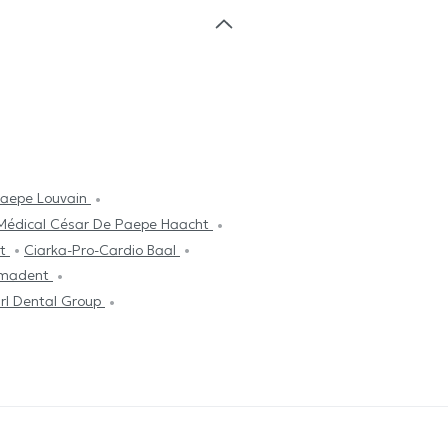
Paepe Louvain
Médical César De Paepe Haacht
ot
Ciarka-Pro-Cardio Baal
rimadent
rl Dental Group