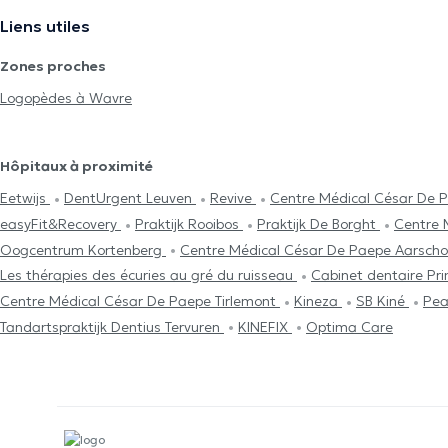
Liens utiles
Zones proches
Logopèdes à Wavre
Hôpitaux à proximité
Eetwijs
DentUrgent Leuven
Revive
Centre Médical César De 
easyFit&Recovery
Praktijk Rooibos
Praktijk De Borght
Centre 
Oogcentrum Kortenberg
Centre Médical César De Paepe Aarsch
Les thérapies des écuries au gré du ruisseau
Cabinet dentaire P
Centre Médical César De Paepe Tirlemont
Kineza
SB Kiné
Pea
Tandartspraktijk Dentius Tervuren
KINEFIX
Optima Care