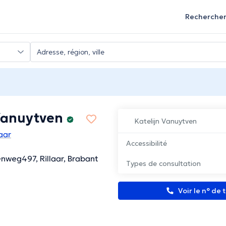
Recherche
 Vanuytven
Katelijn Vanuytven
aar
Accessibilité
nweg497, Rillaar, Brabant
Types de consultation
Voir le n° de