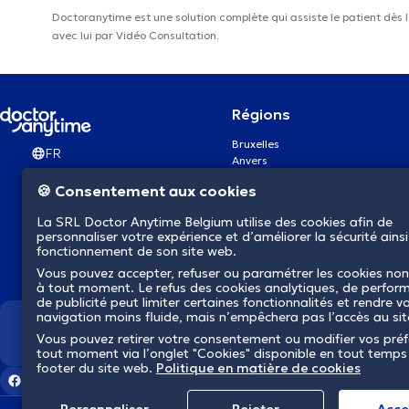
Doctoranytime est une solution complète qui assiste le patient dès 
avec lui par Vidéo Consultation.
Régions
Bruxelles
FR
Anvers
Gand
🍪 Consentement aux cookies
Charleroi
Liège
La SRL Doctor Anytime Belgium utilise des cookies afin de
Bruges
personnaliser votre expérience et d’améliorer la sécurité ainsi
Namur
fonctionnement de son site web.
Louvain
Vous pouvez accepter, refuser ou paramétrer les cookies non
Mons
à tout moment. Le refus des cookies analytiques, de perfor
Aalst Flandre-Orientale
de publicité peut limiter certaines fonctionnalités et rendre v
navigation moins fluide, mais n’empêchera pas l’accès au si
Nous révolutionnons la s
Vous pouvez retirer votre consentement ou modifier vos pré
tout moment via l’onglet "Cookies" disponible en tout temps
footer du site web.
Politique en matière de cookies