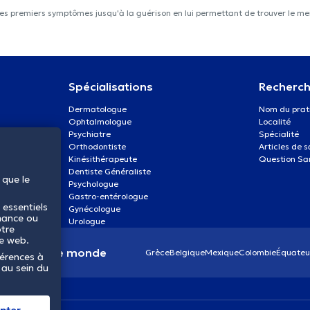
les premiers symptômes jusqu'à la guérison en lui permettant de trouver le mei
Spécialisations
Recherch
Dermatologue
Nom du prat
Ophtalmologue
Localité
Psychiatre
Spécialité
Orthodontiste
Articles de 
Kinésithérapeute
Question Sa
Dentiste Généraliste
 que le
Psychologue
Gastro-entérologue
 essentiels
Gynécologue
mance ou
Urologue
otre
te web.
anté dans le monde
Grèce
Belgique
Mexique
Colombie
Équateu
férences à
 au sein du