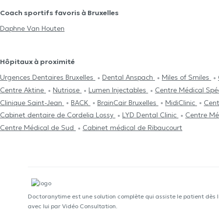
Coach sportifs favoris à Bruxelles
Daphne Van Houten
Hôpitaux à proximité
Urgences Dentaires Bruxelles
Dental Anspach
Miles of Smiles
Centre Aktine
Nutriose
Lumen Injectables
Centre Médical Spé
Clinique Saint-Jean
BACK
BrainCair Bruxelles
MidiClinic
Cent
Cabinet dentaire de Cordelia Lossy
LYD Dental Clinic
Centre Mé
Centre Médical de Sud
Cabinet médical de Ribaucourt
Doctoranytime est une solution complète qui assiste le patient dès 
avec lui par Vidéo Consultation.