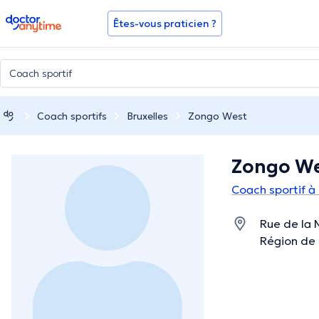
doctoranytime
Êtes-vous praticien ?
Coach sportifs
Bruxelles
Zongo West
Zongo W
Coach sportif à 
Rue de la M
Région de 