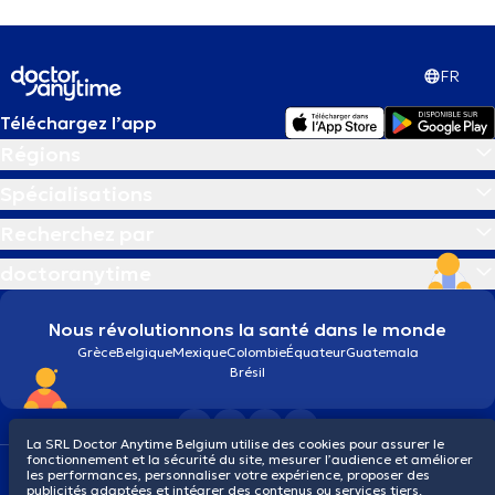
FR
Téléchargez l’app
Régions
Spécialisations
Recherchez par
doctoranytime
Nous révolutionnons la santé dans le monde
Grèce
Belgique
Mexique
Colombie
Équateur
Guatemala
Brésil
La SRL Doctor Anytime Belgium utilise des cookies pour assurer le
fonctionnement et la sécurité du site, mesurer l’audience et améliorer
Conditions générales
Cookies
Politique de confidentialité
les performances, personnaliser votre expérience, proposer des
© 2026 doctoranytime
publicités adaptées et intégrer des contenus ou services tiers.