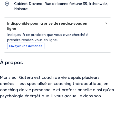
Cabinet Davana, Rue de bonne fortune 35, Irchonwelz,
Hainaut
Indisponible pour la prise de rendez-vous en
ligne
Indiquez à ce praticien que vous avez cherché à
prendre rendez-vous en ligne.
Envoyer une demande
À propos
Monsieur Gatera est coach de vie depuis plusieurs
années. Il est spécialisé en coaching thérapeutique, en
coaching de vie personnelle et professionnelle ainsi qu'en
psychologie énérgétique. Il vous accueille dans son
cabinet à Ixelles et aussi au centre Champaca (Ixelles).
Grâce à des méthodes créées par ses soins, il vous aidera
à surmonter vos difficultés. N'hésitez plus et prenez