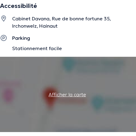
Accessibilité
rendez-vous !
Cabinet Davana, Rue de bonne fortune 35,
Irchonwelz, Hainaut
La description a été éditée par l'équipe de Doctoranytime et se base sur des
informations vérifiées.
Parking
Stationnement facile
Afficher la carte