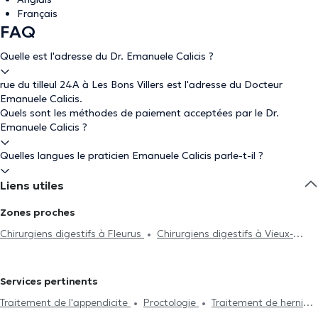
Français
FAQ
Quelle est l'adresse du Dr. Emanuele Calicis ?
rue du tilleul 24A à Les Bons Villers est l'adresse du Docteur
Emanuele Calicis.
Quels sont les méthodes de paiement acceptées par le Dr.
Emanuele Calicis ?
Quelles langues le praticien Emanuele Calicis parle-t-il ?
Liens utiles
Zones proches
Chirurgiens digestifs à Fleurus
Chirurgiens digestifs à Vieux-
Genappe
Chirurgiens digestifs à Courcelles
Chirurgiens
digestifs à Charleroi
Chirurgiens digestifs à Pironchamps
Services pertinents
Chirurgiens digestifs à Nivelles
Chirurgiens digestifs à Braine-
Traitement de l'appendicite
Proctologie
Traitement de hernies
L'Alleud
Chirurgiens digestifs à Morlanwelz
Chirurgiens