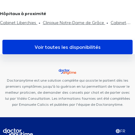
Vésicules
Reflux Gastro-oesophagien
digestifs à Ohain
Hôpitaux à proximité
Cabinet Liberchies
Clinique Notre-Dame de Grâce
Cabinet
Kiné G. Reconnu
Dentius Fleurus
Centreaa
Maison Médicale
de Genappe
Cabinet dentaire pierre Jadin
Centre Kiform
Orthodontie Philips Nivelles
Centre de Santé l'Olivier
SPhysical
Voir toutes les disponibilités
Centre Medical Le Cèdre Bousval
Cabinet Medical du Docteur
Elamine
IMPULSE - Sport & Health Clinic
Cabinet Médical
Medic Care
Niv'DentalClinic
VOCLIdental TRAZEGNIES
Neuville Santé
Centre Médical Mélanie
My Clinic
Doctoranytime est une solution complète qui assiste le patient dès les
premiers symptômes jusqu'à la guérison en lui permettant de trouver le
meilleur praticien, de demander des conseils par chat et de parler avec
lui par Vidéo Consultation. Les informations fournies ont été complétées
par Emanuele Calicis et publiées par l'équipe de Doctoranytime.
FR