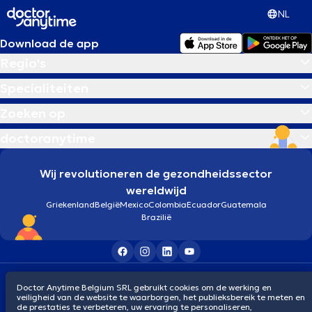
NL
Download de app
Regio's
Specialiteiten
Zoeken op
doctoranytime
Wij revolutioneren de gezondheidssector
wereldwijd
Griekenland
België
Mexico
Colombia
Ecuador
Guatemala
Brazilië
Algemene voorwaarden
Cookies
Privacybeleid
Doctor Anytime Belgium SRL gebruikt cookies om de werking en
© 2026 doctoranytime
veiligheid van de website te waarborgen, het publieksbereik te meten en
de prestaties te verbeteren, uw ervaring te personaliseren,