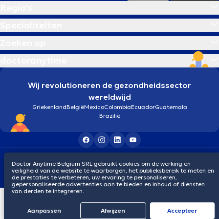
Regio's
Specialiteiten
Zoeken op
doctoranytime
Wij revolutioneren de gezondheidssector
wereldwijd
Griekenland
België
Mexico
Colombia
Ecuador
Guatemala
Brazilië
Algemene voorwaarden
Cookies
Privacybeleid
Doctor Anytime Belgium SRL gebruikt cookies om de werking en
© 2026 doctoranytime
veiligheid van de website te waarborgen, het publieksbereik te meten en
de prestaties te verbeteren, uw ervaring te personaliseren,
gepersonaliseerde advertenties aan te bieden en inhoud of diensten
van derden te integreren.
Aanpassen
Afwijzen
Αccepteer