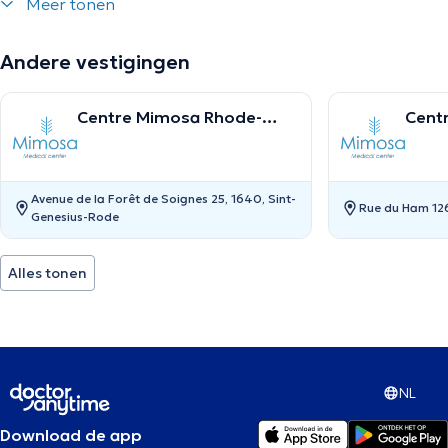
Meer tonen
Andere vestigingen
Centre Mimosa Rhode-
Cent
Saint-Genèse
Avenue de la Forêt de Soignes 25, 1640, Sint-
Rue du Ham 126
Genesius-Rode
Alles tonen
NL
Download de app