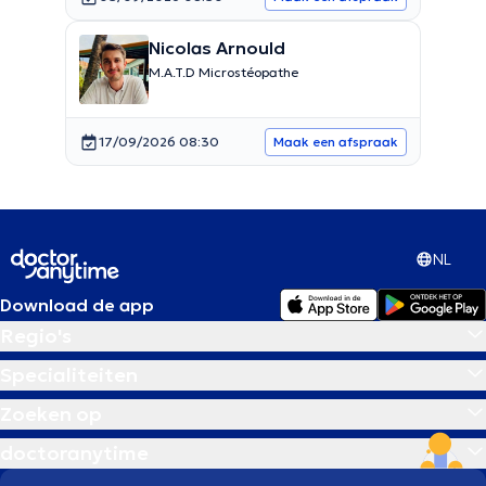
Nicolas Arnould
M.A.T.D Microstéopathe
17/09/2026 08:30
Maak een afspraak
NL
Download de app
Regio's
Specialiteiten
Zoeken op
doctoranytime