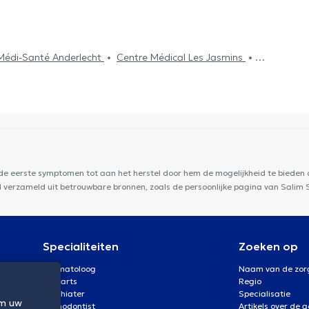
Médi-Santé Anderlecht
Centre Médical Les Jasmins
re Vaillance
Centre de santé de la Vaillance
Centre
érance
Centre Médical et Dentaire de Bara
Centre
Dr Struyve
Cabinet Medi-Vanhaelen
Centre
 Sourire
Tandartspraktijk Zuid
Duden Medical Center
 de eerste symptomen tot aan het herstel door hem de mogelijkheid te bieden d
rd verzameld uit betrouwbare bronnen, zoals de persoonlijke pagina van Salim 
Specialiteiten
Zoeken op
Dermatoloog
Naam van de zor
Oogarts
Regio
Psychiater
Specialisatie
om uw
Orthodontist
Artikels over de 