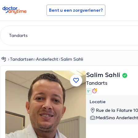
doctoranytime
Bent u een zorgverlener?
Tandartsen
Anderlecht
Salim Sahli
Salim Sahli
Tandarts
1 '
Locatie
Rue de la Filature 1
MediSina Anderlech