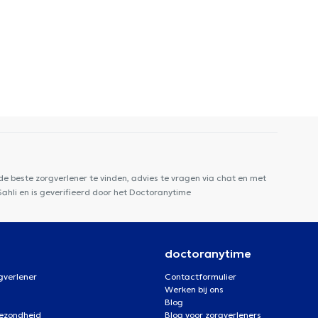
e beste zorgverlener te vinden, advies te vragen via chat en met
Sahli en is geverifieerd door het Doctoranytime
doctoranytime
gverlener
Contactformulier
Werken bij ons
Blog
gezondheid
Blog voor zorgverleners