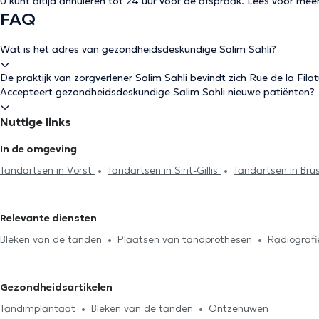
U kunt altijd annuleren tot 24 uur voor de afspraak. Lees voor mee
FAQ
Wat is het adres van gezondheidsdeskundige Salim Sahli?
De praktijk van zorgverlener Salim Sahli bevindt zich Rue de la Filat
Accepteert gezondheidsdeskundige Salim Sahli nieuwe patiënten?
Nuttige links
In de omgeving
Tandartsen in Vorst
Tandartsen in Sint-Gillis
Tandartsen in Bru
Molenbeek
Tandartsen in Ixelles
Tandartsen in Uccle
Tandar
Tandartsen in Woluwe-Saint-Lambert
Tandartsen in Galmaarde
Relevante diensten
Tandartsen in Sint-Agatha-Berchem
Tandartsen in Dilbeek
Tan
Bleken van de tanden
Plaatsen van tandprothesen
Radiograf
Etterbeek
Tandartsen in Sint-Joost-ten-Node
Tandartsen in Le
Tandbrug installatie
Facetten plaatsing
Plaatsing kronen
Tand noodgeval
Mond check-up
Fluoridebehandeling
Tandvu
Gezondheidsartikelen
Tandheelkundige esthetiek
Chirurgie
Tandimplantaat
Bleken van de tanden
Ontzenuwen