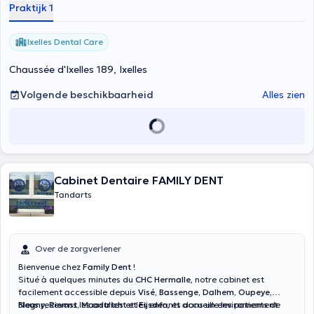
Praktijk 1
Ixelles Dental Care
Chaussée d'Ixelles 189, Ixelles
Volgende beschikbaarheid
Alles zien
Cabinet Dentaire FAMILY DENT
Tandarts
Over de zorgverlener
Bienvenue chez
Family Dent
!
Situé à quelques minutes du
CHC Hermalle
, notre cabinet est
facilement accessible depuis
Visé, Bassenge, Dalhem, Oupeye,
Blegny, Riemst, Maastricht et Eijsden
Nous recevons les adultes et les enfants dans un environnement
, et accueille les patients de