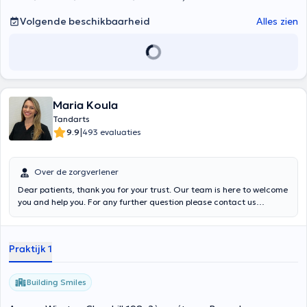
Volgende beschikbaarheid
Alles zien
Maria Koula
Tandarts
|
9.9
493 evaluaties
Over de zorgverlener
Dear patients, thank you for your trust. Our team is here to welcome
you and help you. For any further question please contact us
through the messages of Doctor Any Time or by phone ☎️
023444743 of the dental cabinet "Building Smiles" .💫 Thank you in
advance!🙏
Praktijk 1
Building Smiles