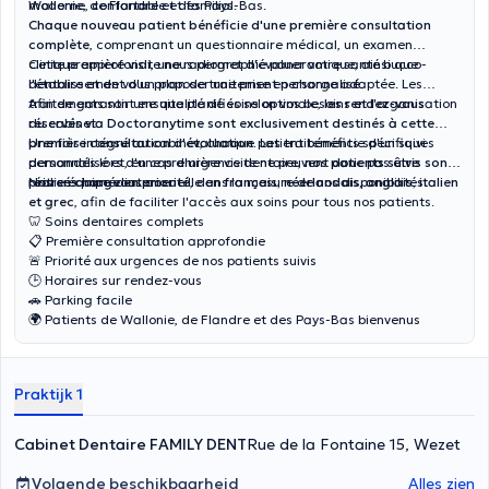
Wallonie, de Flandre et des Pays-Bas.
moderne, confortable et familial.
Chaque nouveau patient bénéficie d'une première consultation
complète
, comprenant un questionnaire médical, un examen
clinique approfondi, une radiographie panoramique, ainsi que
Cette première visite nous permet d'évaluer votre santé bucco-
l'établissement d'un plan de traitement personnalisé.
dentaire et de vous proposer une prise en charge adaptée. Les
traitements sont ensuite planifiés selon vos besoins et l'organisation
Afin de garantir une qualité de soins optimale,
les rendez-vous
du cabinet.
réservés via Doctoranytime sont exclusivement destinés à cette
première consultation d'évaluation.
Une fois intégré au cabinet, chaque patient bénéficie d'un suivi
Les traitements spécifiques
demandés lors d'une première visite ne peuvent donc pas être
personnalisé et, en cas d'urgence dentaire,
nos patients suivis sont
réalisés immédiatement.
pris en charge en priorité
Notre équipe vous accueille en
, dans la mesure de nos disponibilités.
français, néerlandais, anglais, italien
et grec
, afin de faciliter l'accès aux soins pour tous nos patients.
🦷 Soins dentaires complets
📋 Première consultation approfondie
🚨 Priorité aux urgences de nos patients suivis
🕒 Horaires sur rendez-vous
🚗 Parking facile
🌍 Patients de Wallonie, de Flandre et des Pays-Bas bienvenus
Praktijk 1
Cabinet Dentaire FAMILY DENT
Rue de la Fontaine 15, Wezet
Volgende beschikbaarheid
Alles zien