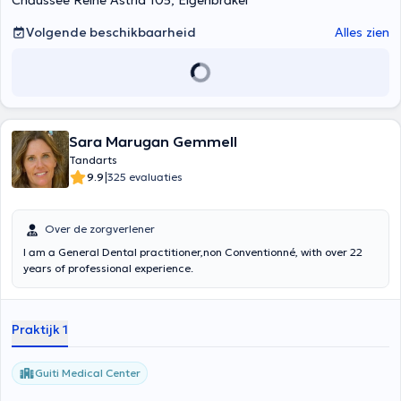
Chaussée Reine Astrid 105, Eigenbrakel
Volgende beschikbaarheid
Alles zien
Sara Marugan Gemmell
Tandarts
|
9.9
325 evaluaties
Over de zorgverlener
I am a General Dental practitioner,non Conventionné, with over 22
years of professional experience.
Praktijk 1
Guiti Medical Center