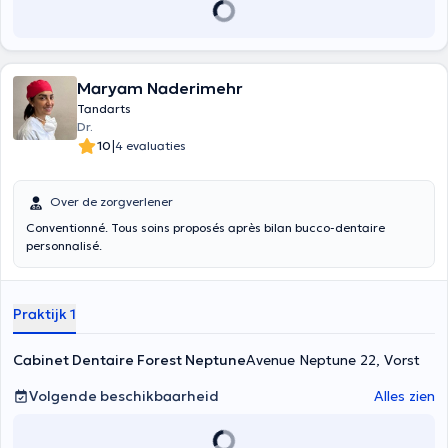
Maryam Naderimehr
Tandarts
Dr.
|
10
4 evaluaties
Over de zorgverlener
Conventionné. Tous soins proposés après bilan bucco-dentaire
personnalisé.
Praktijk 1
Cabinet Dentaire Forest Neptune
Avenue Neptune 22, Vorst
Volgende beschikbaarheid
Alles zien