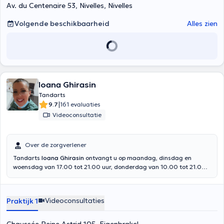
Av. du Centenaire 53, Nivelles, Nivelles
Volgende beschikbaarheid
Alles zien
Ioana Ghirasin
Tandarts
|
9.7
161 evaluaties
Videoconsultatie
Over de zorgverlener
Tandarts
Ioana Ghirasin
ontvangt u op maandag, dinsdag en
woensdag van 17.00 tot 21.00 uur, donderdag van 10.00 tot 21.00
uur en zaterdag van 10.00 tot 17.00 uur in haar praktijk op
Chaussée Reine Astrid 105 in Eigenbrakel (1420). Afgestudeerd in
2011 aan de Universiteit UMF IULIU HATIEGANU CLUJ NAPOCA in
Videoconsultaties
Praktijk 1
Roemenië, verwelkomt zij u voor algemene tandheelkundige
consulten, tandheelkundige noodgevallen, het bleken van tanden,
radiografie en scaling.