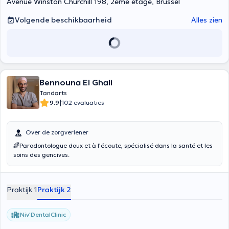
Avenue Winston Churchill 198, 2ème étage, Brussel
Volgende beschikbaarheid
Alles zien
Bennouna El Ghali
Tandarts
|
9.9
102 evaluaties
Over de zorgverlener
🌈Parodontologue doux et à l’écoute, spécialisé dans la santé et les
soins des gencives.
Praktijk 1
Praktijk 2
Niv'DentalClinic