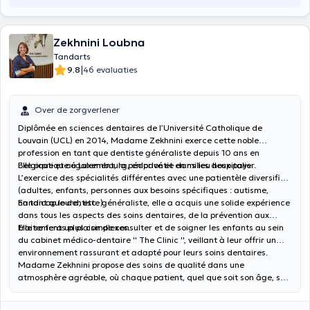
Zekhnini Loubna
Tandarts
|
9.8
46 evaluaties
Over de zorgverlener
Diplômée en sciences dentaires de l’Université Catholique de
Louvain (UCL) en 2014, Madame Zekhnini exerce cette noble
profession en tant que dentiste généraliste depuis 10 ans en
Belgique et au Luxembourg, en privé et en milieu hospitalier.
Elle pratique également, la pédodontie dans les deux pays.
L’exercice des spécialités différentes avec une patientèle diversifiée
(adultes, enfants, personnes aux besoins spécifiques : autisme,
handicap lourd, etc. )
En tant que dentiste généraliste, elle a acquis une solide expérience
dans tous les aspects des soins dentaires, de la prévention aux
traitements plus complexes.
Elle se fera un plaisir de consulter et de soigner les enfants au sein
du cabinet médico-dentaire '' The Clinic '', veillant à leur offrir un
environnement rassurant et adapté pour leurs soins dentaires.
Madame Zekhnini propose des soins de qualité dans une
atmosphère agréable, où chaque patient, quel que soit son âge, se
sent bien pris en charge.