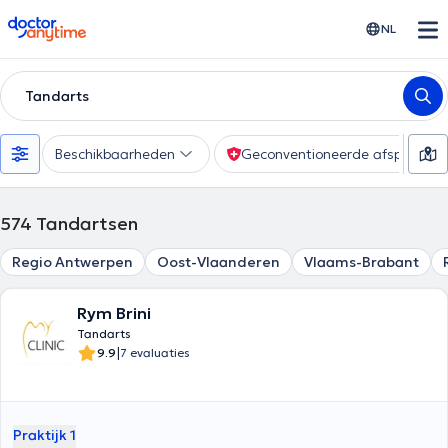
doctoranytime
NL
Tandarts
Beschikbaarheden
Geconventioneerde afspraak
574
Tandartsen
Regio Antwerpen
Oost-Vlaanderen
Vlaams-Brabant
Rym Brini
Tandarts
|
9.9
7 evaluaties
Praktijk 1