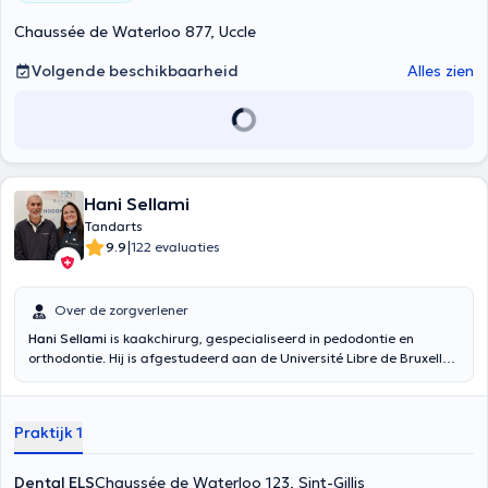
Chaussée de Waterloo 877, Uccle
Volgende beschikbaarheid
Alles zien
Hani Sellami
Tandarts
|
9.9
122 evaluaties
Over de zorgverlener
Hani Sellami
is kaakchirurg, gespecialiseerd in pedodontie en
orthodontie. Hij is afgestudeerd aan de Université Libre de Bruxelles
in parodontologie en orthodontie. Hij houdt spreekuur in zijn praktijk
Dental ELS van maandag tot donderdag van 10 tot 17.15 uur.
Praktijk 1
Dental ELS
Chaussée de Waterloo 123, Sint-Gillis