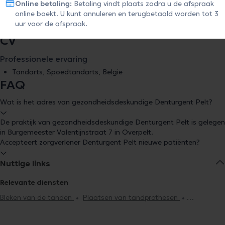
Online betaling:
Betaling vindt plaats zodra u de afspraak
U kunt altijd annuleren en worden terugbetaald tot 3 uur voor de
online boekt. U kunt annuleren en terugbetaald worden tot 3
afspraak. Lees voor meer informatie onze
Annulatie- en
uur voor de afspraak.
terugbetalingsvoorwaarden
.
CV
Professionele ervaring
Tandarts, Spoedtandarts, Belgie
FAQ
Wat is het adres van gezondheidsdeskundige Denturgent Pelt?
De praktijk van gezondheidsdeskundige Denturgent Pelt is gelegen
in Burgemeester Valentijnstraat 7 in Overpelt.
Accepteert zorgverlener Denturgent Pelt nieuwe patiënten?
Nuttige links
Relevante diensten
Bleken van de tanden
Plaatsen van tandprothesen
Radiografie
Endodontie
Tandsteenreiniging
Cariësbehandeling
Tandbrug installatie
Facetten plaatsing