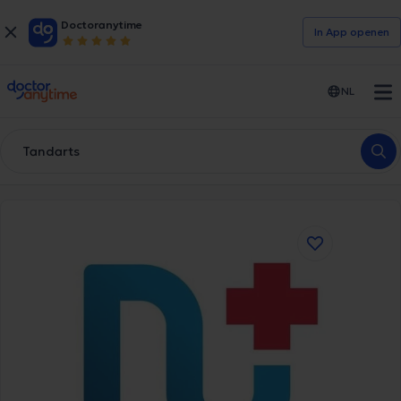
Doctoranytime
In App openen
doctoranytime
NL
Tandarts