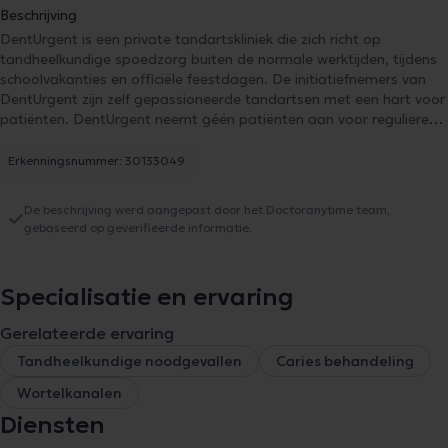
Beschrijving
DentUrgent is een private tandartskliniek die zich richt op
tandheelkundige spoedzorg buiten de normale werktijden, tijdens
schoolvakanties en officiële feestdagen. De initiatiefnemers van
DentUrgent zijn zelf gepassioneerde tandartsen met een hart voor
patiënten. DentUrgent neemt géén patiënten aan voor reguliere
tandartscontroles en/of -behandelingen. Bij DentUrgent kunt u
enkel terecht als uw tandprobleem dringend is, u niet langer kunt
Erkenningsnummer: 30133049
wachten op uw eigen tandarts (of geen tandarts heeft), en een
noodingreep vereist is. U kunt zich bij ons dus NIET inschrijven als
De beschrijving werd aangepast door het Doctoranytime team,
vaste patiënt!
gebaseerd op geverifieerde informatie.
Specialisatie en ervaring
Gerelateerde ervaring
Tandheelkundige noodgevallen
Caries behandeling
Wortelkanalen
Diensten