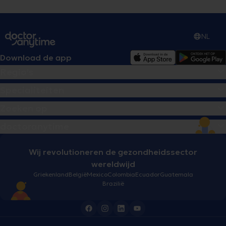
NL
Download de app
Regio's
Specialiteiten
Zoeken op
doctoranytime
Wij revolutioneren de gezondheidssector
wereldwijd
Griekenland
België
Mexico
Colombia
Ecuador
Guatemala
Brazilië