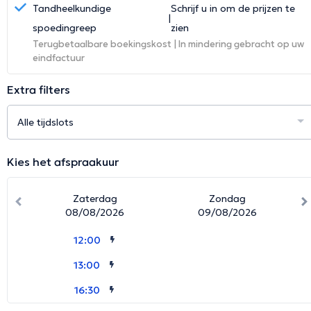
Tandheelkundige
Schrijf u in om de prijzen te
|
spoedingreep
zien
Terugbetaalbare boekingskost | In mindering gebracht op uw
eindfactuur
Toon kaart
Extra filters
Kies het afspraakuur
Zaterdag
Zondag
Betalingsmethoden
08/08/2026
09/08/2026
Afspraakvoorwaarden
12:00
Online Betaling
13:00
Betaling vindt plaats zodra u de afspraak online boekt.
16:30
Annulatie