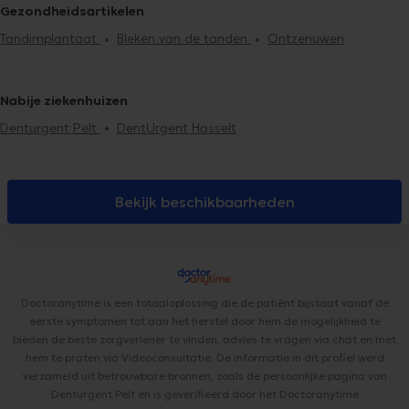
Gezondheidsartikelen
Plaatsing kronen
Vervanging vulling
Ontzenuwen
Tandimplantaat
Bleken van de tanden
Ontzenuwen
Tandimplantaat
Tand noodgeval
Mond check-up
Fluoridebehandeling
Tandvullingen
Tandverzorging
Extractie
van de tanden
Tandheelkundige esthetiek
Chirurgie
Nabije ziekenhuizen
Denturgent Pelt
DentUrgent Hasselt
Bekijk beschikbaarheden
Doctoranytime is een totaaloplossing die de patiënt bijstaat vanaf de
eerste symptomen tot aan het herstel door hem de mogelijkheid te
bieden de beste zorgverlener te vinden, advies te vragen via chat en met
hem te praten via Videoconsultatie. De informatie in dit profiel werd
verzameld uit betrouwbare bronnen, zoals de persoonlijke pagina van
Denturgent Pelt en is geverifieerd door het Doctoranytime