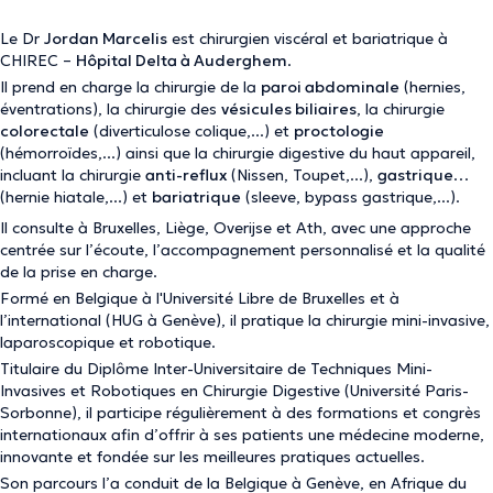
Le Dr
Jordan Marcelis
est chirurgien viscéral et bariatrique à
CHIREC –
Hôpital Delta à Auderghem
.
Il prend en charge la chirurgie de la
paroi abdominale
(hernies,
éventrations), la chirurgie des
vésicules biliaires
, la chirurgie
colorectale
(diverticulose colique,...) et
proctologie
(hémorroïdes,...) ainsi que la chirurgie digestive du haut appareil,
incluant la chirurgie
anti-reflux
(Nissen, Toupet,...),
gastrique
(hernie hiatale,...) et
bariatrique
(sleeve, bypass gastrique,...).
Il consulte à Bruxelles, Liège, Overijse et Ath, avec une approche
centrée sur l’écoute, l’accompagnement personnalisé et la qualité
de la prise en charge.
Formé en Belgique à l'Université Libre de Bruxelles et à
l’international (HUG à Genève), il pratique la chirurgie mini-invasive,
laparoscopique et robotique.
Titulaire du Diplôme Inter-Universitaire de Techniques Mini-
Invasives et Robotiques en Chirurgie Digestive (Université Paris-
Sorbonne), il participe régulièrement à des formations et congrès
internationaux afin d’offrir à ses patients une médecine moderne,
innovante et fondée sur les meilleures pratiques actuelles.
Son parcours l’a conduit de la Belgique à Genève, en Afrique du