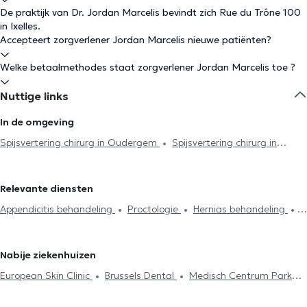
De praktijk van Dr. Jordan Marcelis bevindt zich Rue du Trône 100
in Ixelles.
Accepteert zorgverlener Jordan Marcelis nieuwe patiënten?
Welke betaalmethodes staat zorgverlener Jordan Marcelis toe ?
Nuttige links
In de omgeving
Spijsvertering chirurg in Oudergem
Spijsvertering chirurg in
Brussel
Spijsvertering chirurg in Sint-Gillis
Spijsvertering chirurg
in Uccle
Spijsvertering chirurg in Woluwe-Saint-Pierre
Relevante diensten
Spijsvertering chirurg in Vorst
Spijsvertering chirurg in Sint-
Appendicitis behandeling
Proctologie
Hernias behandeling
Agatha-Berchem
Spijsvertering chirurg in Sint-Genesius-Rode
Blaasjes
Gastro-oesofageale reflux
Spijsvertering chirurg in Asse
Spijsvertering chirurg in Waterloo
Spijsvertering chirurg in Eigenbrakel
Nabije ziekenhuizen
European Skin Clinic
Brussels Dental
Medisch Centrum Park
Leopold
Centre Médical Curasi
BeNomad
MAKAULA