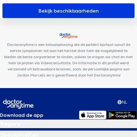
MediConsult
Cabinet Médical Ixelles
Centre Kiné +
Ixelles
Dental Care
Mazi Medical Center Ixelles
Brussels Skin Center -
Bekijk beschikbaarheden
Europese Wijk
Stay Strong Ixelles
Kio Medical Center Belliard
Mazi Medical Center Belliard
Dental Expert
Centre Glycine
et Lilas
MediMercelis
Basic-Fit Etterbeek
La Maison PsyCol
Centre PsyCol Schuman Lalaing
Doctoranytime is een totaaloplossing die de patiënt bijstaat vanaf de
eerste symptomen tot aan het herstel door hem de mogelijkheid te
bieden de beste zorgverlener te vinden, advies te vragen via chat en met
hem te praten via Videoconsultatie. De informatie in dit profiel werd
verzameld uit betrouwbare bronnen, zoals de persoonlijke pagina van
Jordan Marcelis en is geverifieerd door het Doctoranytime
NL
Download de app
Regio's
Specialiteiten