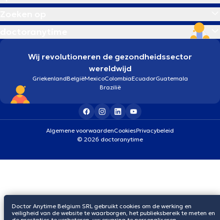
Zoeken op
doctoranytime
Wij revolutioneren de gezondheidssector
wereldwijd
Griekenland
België
Mexico
Colombia
Ecuador
Guatemala
Brazilië
Algemene voorwaarden
Cookies
Privacybeleid
© 2026 doctoranytime
Doctor Anytime Belgium SRL gebruikt cookies om de werking en
veiligheid van de website te waarborgen, het publieksbereik te meten en
de prestaties te verbeteren, uw ervaring te personaliseren,