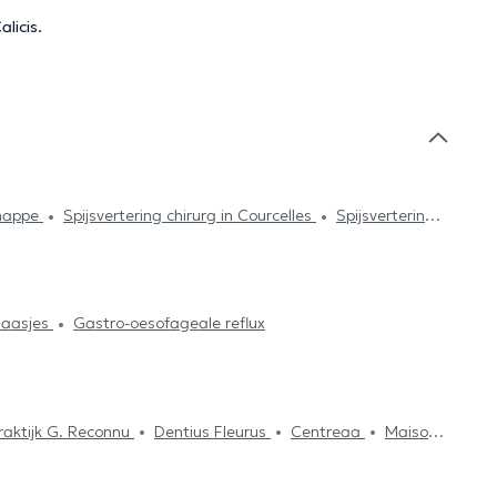
alicis.
enappe
Spijsvertering chirurg in Courcelles
Spijsvertering
ertering chirurg in Nivelles
Spijsvertering chirurg in
chirurg in Ohain
laasjes
Gastro-oesofageale reflux
raktijk G. Reconnu
Dentius Fleurus
Centreaa
Maison
form
Orthodontie Philips Nivelles
Centre de Santé
 Medical du Docteur Elamine
TriBE Concept Nivelles