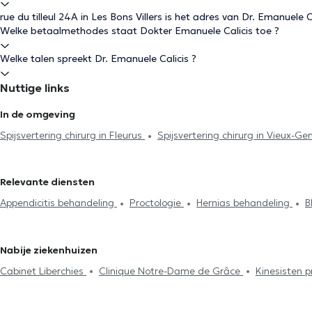
rue du tilleul 24A in Les Bons Villers is het adres van Dr. Emanuele C
Welke betaalmethodes staat Dokter Emanuele Calicis toe ?
Welke talen spreekt Dr. Emanuele Calicis ?
Nuttige links
In de omgeving
Spijsvertering chirurg in Fleurus
Spijsvertering chirurg in Vieux-G
chirurg in Charleroi
Spijsvertering chirurg in Pironchamps
Spijsv
Eigenbrakel
Spijsvertering chirurg in Morlanwelz
Spijsvertering 
Relevante diensten
Appendicitis behandeling
Proctologie
Hernias behandeling
B
Nabije ziekenhuizen
Cabinet Liberchies
Clinique Notre-Dame de Grâce
Kinesisten p
Médicale de Genappe
Cabinet dentaire pierre Jadin
Centre Ki
l'Olivier
SPhysical
Centre Medical Le Cèdre Bousval
Cabinet