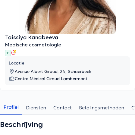
Taissiya Kanabeeva
Medische cosmetologie
1 '
Locatie
Avenue Albert Giraud, 24, Schaerbeek
Centre Médical Giraud Lambermont
Profiel
Diensten
Contact
Betalingsmethoden
C
Beschrijving