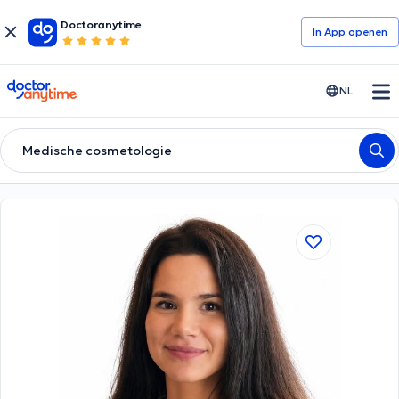
Doctoranytime
In App openen
doctoranytime
NL
Medische cosmetologie