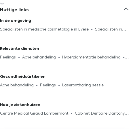
Nuttige links
In de omgeving
Specialisten in medische cosmetologie in Evere
Specialisten in
medische cosmetologie in Brussel
Specialisten in medische
cosmetologie in Uccle
Specialisten in medische cosmetologie in
Relevante diensten
Woluwe-Saint-Pierre
Specialisten in medische cosmetologie in
Peelings
Acne behandeling
Hyperpigmentatie behandeling
Etterbeek
Specialisten in medische cosmetologie in Ixelles
Laserontharing sessie
Litekensbehandeling
Definitieve
Specialisten in medische cosmetologie in Kraainem
ontharing
Couperose en spataderen
Gezichtsverzorging
Gezondheidsartikelen
Acne behandeling
Peelings
Laserontharing sessie
Nabije ziekenhuizen
Centre Médical Giraud Lambermont
Cabinet Dentaire Dantony
KHAMAK CLINIC
Avicenne Dental
Centre Médical
Medimolder
Urgences Dentaires Bruxelles
Centre Synapsis