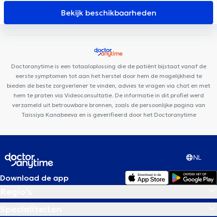
Jebbour - Ben Amara
SBA Therapy
Lazeo Docks
Cabinet
Bekijk beschikbaarheden
Dentaire Helmet
Avicenna Centre Médical
Lys Dental
Cabinet Médical Louis Bertrand
Centre médical Fiers
Cabinet
VitaKiné
Centre de Santé Digestive
Maison médicale Le
Zénith
Pluri-Care Center
Dental Family Schaerbeek
Doctoranytime is een totaaloplossing die de patiënt bijstaat vanaf de
eerste symptomen tot aan het herstel door hem de mogelijkheid te
bieden de beste zorgverlener te vinden, advies te vragen via chat en met
hem te praten via Videoconsultatie. De informatie in dit profiel werd
verzameld uit betrouwbare bronnen, zoals de persoonlijke pagina van
Taissiya Kanabeeva en is geverifieerd door het Doctoranytime
NL
Download de app
Regio's
Specialiteiten