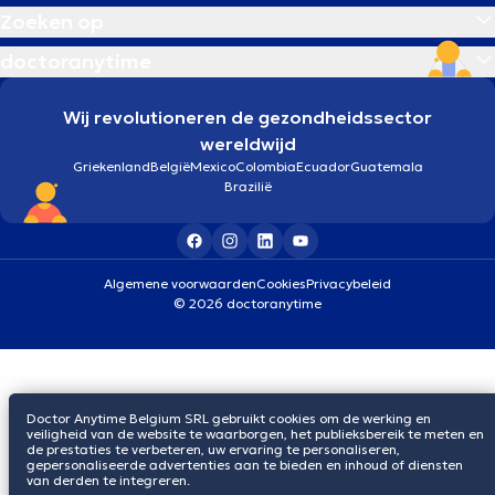
Zoeken op
doctoranytime
Wij revolutioneren de gezondheidssector
wereldwijd
Griekenland
België
Mexico
Colombia
Ecuador
Guatemala
Brazilië
Algemene voorwaarden
Cookies
Privacybeleid
© 2026 doctoranytime
Doctor Anytime Belgium SRL gebruikt cookies om de werking en
veiligheid van de website te waarborgen, het publieksbereik te meten en
de prestaties te verbeteren, uw ervaring te personaliseren,
gepersonaliseerde advertenties aan te bieden en inhoud of diensten
van derden te integreren.