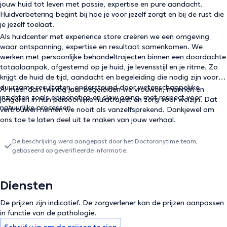
jouw huid tot leven met passie, expertise en pure aandacht.
Huidverbetering begint bij hoe je voor jezelf zorgt en bij de rust die
je jezelf toelaat.
Als huidcenter met experience store creëren we een omgeving
waar ontspanning, expertise en resultaat samenkomen. We
werken met persoonlijke behandeltrajecten binnen een doordachte
totaalaanpak, afgestemd op je huid, je levensstijl en je ritme. Zo
krijgt de huid de tijd, aandacht en begeleiding die nodig zijn voor
duurzame resultaten, ondersteund door wetenschappelijke
Al meer dan twintig jaar begeleiden we vrouwen, mannen en
inzichten zoals epigenetica en slow aging, met respect voor
jongeren in hun persoonlijke huidtraject en zorg voor welzijn. Dat
natuurlijke processen.
vertrouwen nemen we nooit als vanzelfsprekend. Dankjewel om
ons toe te laten deel uit te maken van jouw verhaal.
De beschrijving werd aangepast door het Doctoranytime team,
gebaseerd op geverifieerde informatie.
Diensten
De prijzen zijn indicatief. De zorgverlener kan de prijzen aanpassen
in functie van de pathologie.