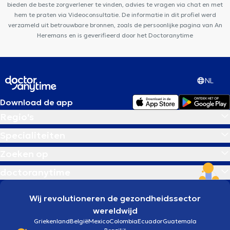
bieden de beste zorgverlener te vinden, advies te vragen via chat en met
hem te praten via Videoconsultatie. De informatie in dit profiel werd
verzameld uit betrouwbare bronnen, zoals de persoonlijke pagina van An
Heremans en is geverifieerd door het Doctoranytime
NL
Download de app
Regio's
Specialiteiten
Zoeken op
doctoranytime
Wij revolutioneren de gezondheidssector
wereldwijd
Griekenland
België
Mexico
Colombia
Ecuador
Guatemala