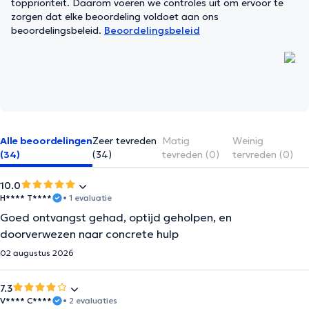
topprioriteit. Daarom voeren we controles uit om ervoor te
zorgen dat elke beoordeling voldoet aan ons
beoordelingsbeleid.
Beoordelingsbeleid
Alle beoordelingen
Zeer tevreden
Matig
Weinig
(34)
(34)
tevreden (0)
tervreden (0)
10.0
H**** T****
• 1 evaluatie
Goed ontvangst gehad, optijd geholpen, en
doorverwezen naar concrete hulp
02 augustus 2026
7.3
V**** C****
• 2 evaluaties