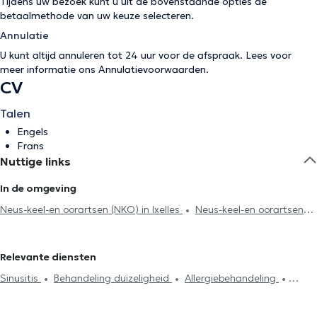
Tijdens uw bezoek kunt u uit de bovenstaande opties de
betaalmethode van uw keuze selecteren.
Annulatie
U kunt altijd annuleren tot 24 uur voor de afspraak. Lees voor
meer informatie ons
Annulatievoorwaarden
.
CV
Talen
Engels
Frans
Nuttige links
In de omgeving
Neus-keel-en oorartsen (NKO) in Ixelles
Neus-keel-en oorartsen
(NKO) in Vorst
Neus-keel-en oorartsen (NKO) in Brussel
Neus-
keel-en oorartsen (NKO) in Sint-Gillis
Neus-keel-en oorartsen
Relevante diensten
(NKO) in Tienen
Neus-keel-en oorartsen (NKO) in Laken
Neus-
Sinusitis
Behandeling duizeligheid
Allergiebehandeling
keel-en oorartsen (NKO) in Schaerbeek
Neus-keel-en oorartsen
Behandeling slechthorendheid
Auditieve Beoordeling
Gezichts
(NKO) in Anderlecht
Neus-keel-en oorartsen (NKO) in Woluwe-
en nekoperaties
Behandeling stemproblemen