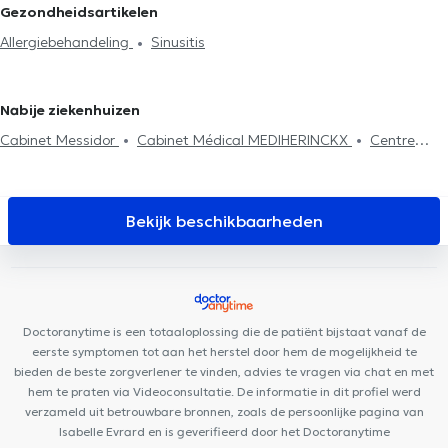
Saint-Lambert
Neus-keel-en oorartsen (NKO) in Sint-Jans-
Gezondheidsartikelen
Bekwaamheidstest voor piloten en cabinepersoneel
Molenbeek
Neus-keel-en oorartsen (NKO) in Jette
Neus-keel-en
Allergiebehandeling
Sinusitis
oorartsen (NKO) in Sint-Genesius-Rode
Neus-keel-en oorartsen
(NKO) in Waterloo
Neus-keel-en oorartsen (NKO) in Wemmel
Neus-keel-en oorartsen (NKO) in La Hulpe
Neus-keel-en oorartsen
Nabije ziekenhuizen
(NKO) in Eigenbrakel
Neus-keel-en oorartsen (NKO) in Vilvoorde
Cabinet Messidor
Cabinet Médical MEDIHERINCKX
Centre
Neus-keel-en oorartsen (NKO) in Genval
Médical Rond Point
Cabinet dentaire Dziubek
Centre Odeis
Centre PsyCol Vanderkindere
Clinique Churchill
Brussels
medelite
Work For It
Centre Médical Walzin
Cabinet
Bekijk beschikbaarheden
Dentaire Vanderkindere
Ajra Clinic
Médi Vanderkindere
Cabinet Dentaire Chamlou
ElyPsy
Cabinet Médical Bois Joli
ALC Dental
Centre Lumini
Centre Velia
Smile Corner
Doctoranytime is een totaaloplossing die de patiënt bijstaat vanaf de
eerste symptomen tot aan het herstel door hem de mogelijkheid te
bieden de beste zorgverlener te vinden, advies te vragen via chat en met
hem te praten via Videoconsultatie. De informatie in dit profiel werd
verzameld uit betrouwbare bronnen, zoals de persoonlijke pagina van
Isabelle Evrard en is geverifieerd door het Doctoranytime