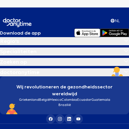
NL
Download de app
Regio's
Specialiteiten
Zoeken op
doctoranytime
Wij revolutioneren de gezondheidssector
wereldwijd
Griekenland
België
Mexico
Colombia
Ecuador
Guatemala
Brazilië