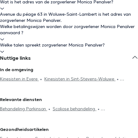
Wat is het adres van de zorgverlener Monica Penalver?
Avenue du péage 63 in Woluwe-Saint-Lambert is het adres van
zorgverlener Monica Penalver.
Welke betalingswijzen worden door zorgverlener Monica Penalver
aanvaard ?
Welke talen spreekt zorgverlener Monica Penalver?
Nuttige links
In de omgeving
Kinesisten in Evere
Kinesisten in Sint-Stevens-Woluwe
Kinesisten in Ixelles
Kinesisten in Schaerbeek
Kinesisten in
Kraainem
Kinesisten in Brussel
Kinesisten in Zaventem
Relevante diensten
Kinesisten in Lasne
Kinesisten in Woluwe-Saint-Pierre
Behandeling Parkinson
Scoliose behandeling
Kinesisten in Oudergem
Kinesisten in Jette
Kinesisten in
Acupunctuursessie
Hijama
Burn-out behandeling
Etterbeek
Kinesisten in Watermaal-Bosvoorde
Kinesisten in
Lymfedrainage
Lumbalgie behandeling
Cervicalgie treatment
Uccle
Kinesisten in Kasteelbrakel
Kinesisten in Wezembeek-
Gezondheidsartikelen
Voetreflexologie
Perineale revalidatie
Respiratoire
Oppem
Kinesisten in Sint-Joost-ten-Node
Kinesisten in Nivelles