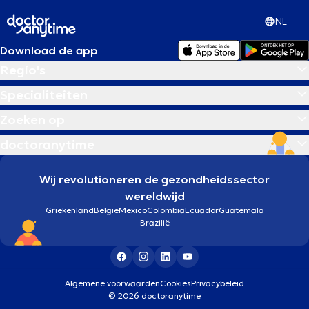
NL
Download de app
Regio's
Specialiteiten
Zoeken op
doctoranytime
Wij revolutioneren de gezondheidssector
wereldwijd
Griekenland
België
Mexico
Colombia
Ecuador
Guatemala
Brazilië
Algemene voorwaarden
Cookies
Privacybeleid
© 2026 doctoranytime