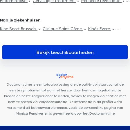
Endometriose
Cervicalgie treatment
Perineale revalidatie
revalidatie
Abdominale revalidatie
Post-operatie
Hernias
Kinesisten in Sint-Genesius-Rode
Kinesisten in Neder-Over-
Scoliose behandeling
behandeling
Litekensbehandeling
Haken techniek
Heembeek
Rugproblemen
Huisbezoek
Revalidatie
Sportletsels
Nabije ziekenhuizen
behandeling
Kine Sport Brussels
Clinique Saint-Côme
Kinés Evere
Wolu20 Medical Center
Nireta Medical Center
Amimo
MesaCosa Colonel Bourg
Centre R&C
Centre médical du Tilleul
Dentius EOCC
Centre Médical de l'optimisme
Curenest
Bekijk beschikbaarheden
Amimo Lenneke
Uperform Evere
Cabinet Dentaire des Iles
d'Or
WoluKiné124
Thérapie Corporelle Mai 68
Ysis Dental
Versailles Dental Clinic Woluwe
Amimo Cerisiers
Clinique
Dentaire Vandervelde
Doctoranytime is een totaaloplossing die de patiënt bijstaat vanaf de
eerste symptomen tot aan het herstel door hem de mogelijkheid te
bieden de beste zorgverlener te vinden, advies te vragen via chat en met
hem te praten via Videoconsultatie. De informatie in dit profiel werd
verzameld uit betrouwbare bronnen, zoals de persoonlijke pagina van
Monica Penalver en is geverifieerd door het Doctoranytime