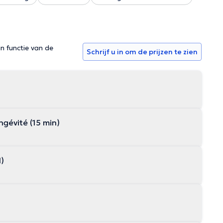
in functie van de
Schrijf u in om de prijzen te zien
gévité (15 min)
l)