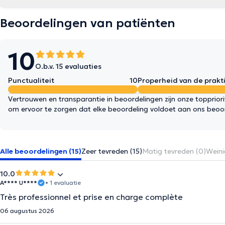
Beoordelingen van patiënten
10
O.b.v. 15 evaluaties
Punctualiteit
10
Properheid van de prakti
Vertrouwen en transparantie in beoordelingen zijn onze topprior
om ervoor te zorgen dat elke beoordeling voldoet aan ons beoo
Alle beoordelingen (15)
Zeer tevreden (15)
Matig tevreden (0)
Weini
10.0
A**** U****
• 1 evaluatie
Très professionnel et prise en charge complète
06 augustus 2026