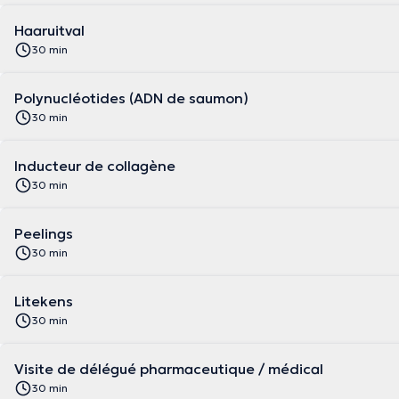
Haaruitval
30 min
Polynucléotides (ADN de saumon)
30 min
Inducteur de collagène
30 min
Peelings
30 min
Litekens
30 min
Visite de délégué pharmaceutique / médical
30 min