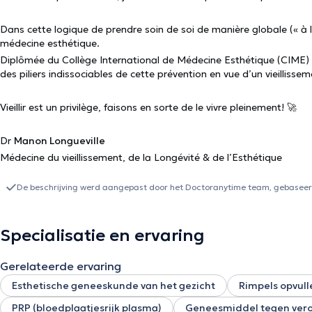
Dans cette logique de prendre soin de soi de manière globale (« à l’
médecine esthétique.
Diplômée du Collège International de Médecine Esthétique (CIME) à Paris, je considère l'image de soi et la confiance comme
des piliers indissociables de cette prévention en vue d’un vieillisse
Vieillir est un privilège, faisons en sorte de le vivre pleinement! 🚀
Dr
Manon Longueville
Médecine du vieillissement, de la Longévité & de l’Esthétique
De beschrijving werd aangepast door het Doctoranytime team, gebaseerd
Specialisatie en ervaring
Gerelateerde ervaring
Esthetische geneeskunde van het gezicht
Rimpels opvull
PRP (bloedplaatjesrijk plasma)
Geneesmiddel tegen ver