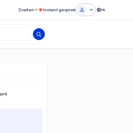
Zoeken
Instant gesprek
NL
upré