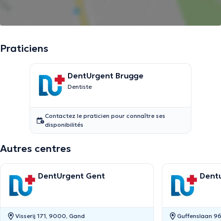
Praticiens
DentUrgent Brugge
Dentiste
Contactez le praticien pour connaître ses
disponibilités
Autres centres
DentUrgent Gent
Dent
Visserij 171, 9000, Gand
Guffenslaan 96