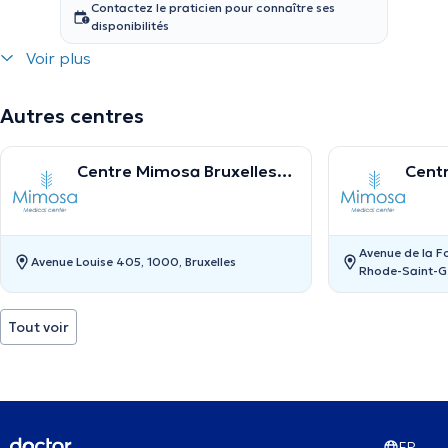
Contactez le praticien pour connaître ses
disponibilités
Voir plus
Autres centres
Centre Mimosa Bruxelles
Cent
Louise
Sain
Avenue de la F
Avenue Louise 405, 1000, Bruxelles
Rhode-Saint-G
Tout voir
FR