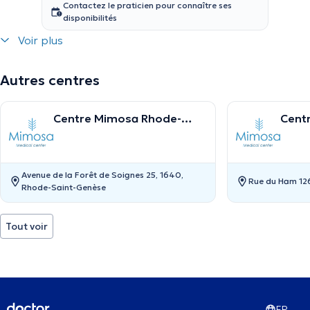
Contactez le praticien pour connaître ses
disponibilités
Voir plus
Autres centres
Centre Mimosa Rhode-
Centr
Saint-Genèse
Jaco
Avenue de la Forêt de Soignes 25, 1640,
Rue du Ham 126
Rhode-Saint-Genèse
Tout voir
FR