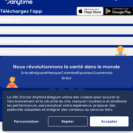
Téléchargez l’app
Régions
Spécialisations
Recherchez par
doctoranytime
Nous révolutionnons la santé dans le monde
Grèce
Belgique
Mexique
Colombie
Équateur
Guatemala
Brésil
La SRL Doctor Anytime Belgium utilise des cookies pour assurer le
fonctionnement et la sécurité du site, mesurer l’audience et améliorer
Conditions générales
Cookies
Politique de confidentialité
les performances, personnaliser votre expérience, proposer des
© 2026 doctoranytime
publicités adaptées et intégrer des contenus ou services tiers.
Personnaliser
Rejeter
Αccepter