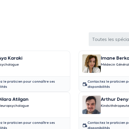
Toutes les spécia
Aya Karaki
Imane Berka
sychologue
Médecin Général
z le praticien pour connaître ses
Contactez le praticien p
lités
disponibilités
Dilara Atilgan
Arthur Deny
europsychologue
Kinésithérapeut
z le praticien pour connaître ses
Contactez le praticien p
lités
disponibilités