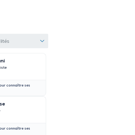
lités
ni
iste
our connaître ses
se
e
our connaître ses