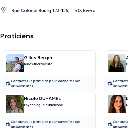
Rue Colonel Bourg 123-125, 1140, Evere
Praticiens
Gilles Berger
Kinésithérapeute
P
Contactez le praticien pour connaître ses
Contacte
disponibilités
disponibi
Nicole DUHAMEL
Psychologue clinicienne,
N
psychothérapeute, hypnothérapeute,
superviseur, coach
Contactez le praticien pour connaître ses
Contacte
disponibilités
disponibi