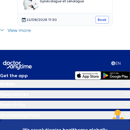
Gynécologue et sénologue
22/08/2026 11:30
Book
View more
EN
Get the app
Areas
Specialties
Search by
doctoranytime
We revolutionize healthcare globally