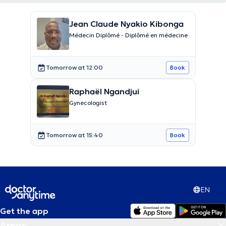
Jean Claude Nyakio Kibonga
Médecin Diplômé - Diplômé en médecine
Tomorrow at 12:00
Book
Raphaël Ngandjui
Gynecologist
Tomorrow at 15:40
Book
EN
Get the app
Areas