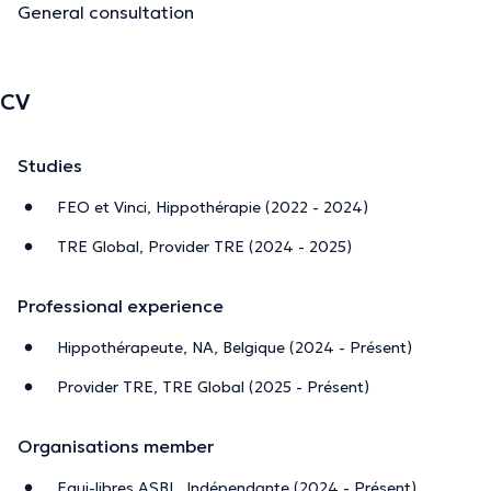
General consultation
Pour me contacter veuillez m’appeler ou m’envoyer un
sms/message whatsapp au numéro indiqué.
CV
The description was edited by the doctoranytime team, based on verified
information.
Studies
FEO et Vinci, Hippothérapie (2022 - 2024)
TRE Global, Provider TRE (2024 - 2025)
Professional experience
Hippothérapeute, NA, Belgique (2024 - Présent)
Provider TRE, TRE Global (2025 - Présent)
Organisations member
Equi-libres ASBL, Indépendante (2024 - Présent)