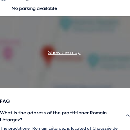
No parking available
• adoption des gestes essentiels pour une hygiène
optimale.
Une prise en charge globale et collaborative
Au cœur de sa pratique se trouve une approche
pluridisciplinaire, menée en étroite collaboration avec les
Show the map
différents professionnels de santé. Cette coordination
permet d’assurer une prise en charge complète et de
garantir le meilleur intérêt pour chaque patient.
The description was edited by the doctoranytime team, based on verified
information.
FAQ
What is the address of the practitioner Romain
Létargez?
The practitioner Romain Létargez is located at Chaussée de