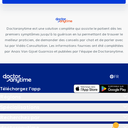
Cabinet Dentaire Ouistity Forest
Centre Kinex
Centre Médical
et Dentaire de Bara
POLYCLINIQUE DE FRANCE
Cabinet
Cervantès
Ares Dental
Centre Médical César De Paepe Saint-
Gilles
Clinique Dentaire Molière
Centre médical du Parc
Doctoranytime est une solution complète qui assiste le patient dès les
Medi Porte de Hal
premiers symptômes jusqu'à la guérison en lui permettant de trouver le
meilleur praticien, de demander des conseils par chat et de parler avec
lui par Vidéo Consultation. Les informations fournies ont été complétées
par Anais Van Gijsel Guarnizo et publiées par l'équipe de Doctoranytime.
FR
Téléchargez l’app
Régions
Spécialisations
Recherchez par
doctoranytime